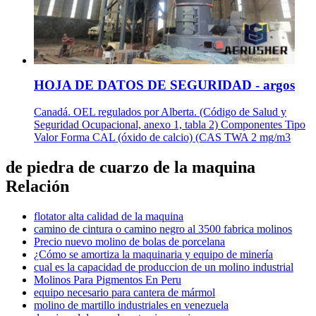
HOJA DE DATOS DE SEGURIDAD - argos
Canadá. OEL regulados por Alberta. (Código de Salud y
Seguridad Ocupacional, anexo 1, tabla 2) Componentes Tipo
Valor Forma CAL (óxido de calcio) (CAS TWA 2 mg/m3
de piedra de cuarzo de la maquina
Relación
flotator alta calidad de la maquina
camino de cintura o camino negro al 3500 fabrica molinos
Precio nuevo molino de bolas de porcelana
¿Cómo se amortiza la maquinaria y equipo de minería
cual es la capacidad de produccion de un molino industrial
Molinos Para Pigmentos En Peru
equipo necesario para cantera de mármol
molino de martillo industriales en venezuela