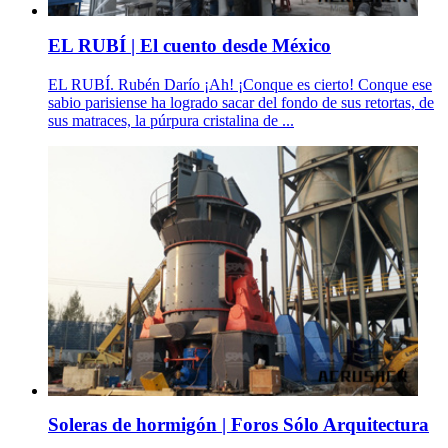
EL RUBÍ | El cuento desde México
EL RUBÍ. Rubén Darío ¡Ah! ¡Conque es cierto! Conque ese
sabio parisiense ha logrado sacar del fondo de sus retortas, de
sus matraces, la púrpura cristalina de ...
Soleras de hormigón | Foros Sólo Arquitectura