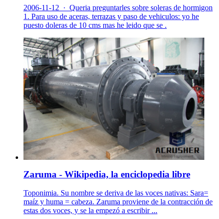
2006-11-12 · Queria preguntarles sobre soleras de hormigon
1. Para uso de aceras, terrazas y paso de vehiculos: yo he
puesto doleras de 10 cms mas he leido que se .
Zaruma - Wikipedia, la enciclopedia libre
Toponimia. Su nombre se deriva de las voces nativas: Sara=
maíz y huma = cabeza. Zaruma proviene de la contracción de
estas dos voces, y se la empezó a escribir ...