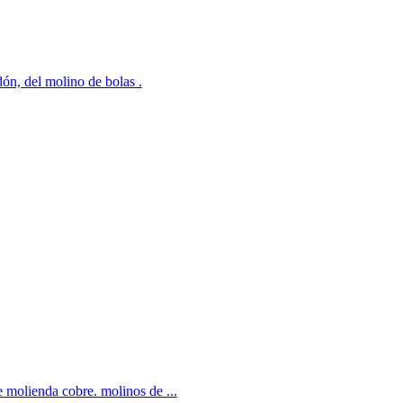
n, del molino de bolas .
e molienda cobre. molinos de ...