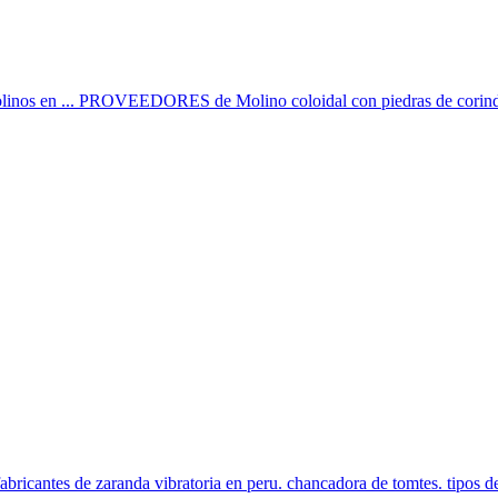
Molinos en ... PROVEEDORES de Molino coloidal con piedras de corindó
abricantes de zaranda vibratoria en peru. chancadora de tomtes. tipos d