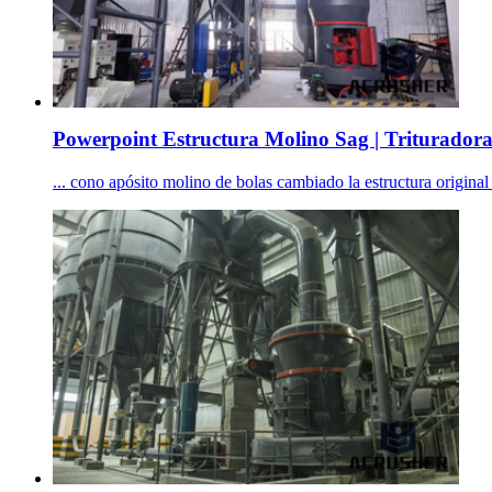
Powerpoint Estructura Molino Sag | Trituradora
... cono apósito molino de bolas cambiado la estructura origina