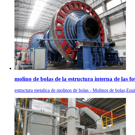
molino de bolas de la estructura interna de las fo
estructura metalica de molinos de bolas - Molinos de bolas,Equip