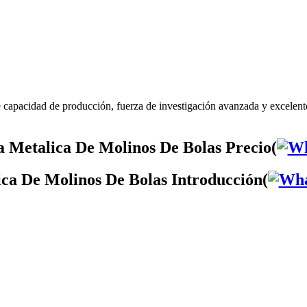
 capacidad de producción, fuerza de investigación avanzada y excelen
 Metalica De Molinos De Bolas Precio(
ca De Molinos De Bolas Introducción(