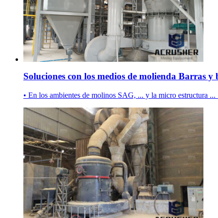
Soluciones con los medios de molienda Barras y b
• En los ambientes de molinos SAG, ... y la micro estructura ...