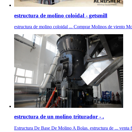
estructura de molino coloidal - getsmill
estructura de molino coloidal ... Comprar Molinos de viento 
estructura de un molino triturador - .
Estructura De Base De Molino A Bolas. estructura de ... venta f