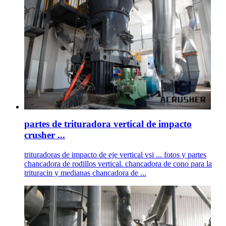
partes de trituradora vertical de impacto
crusher ...
trituradoras de impacto de eje vertical vsi ... fotos y partes
chancadora de rodillos vertical. chancadora de cono para la
trituracin y medianas chancadora de ...