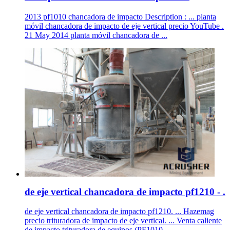
2013 pf1010 chancadora de impacto Description : ... planta
móvil chancadora de impacto de eje vertical precio YouTube .
21 May 2014 planta móvil chancadora de ...
de eje vertical chancadora de impacto pf1210 - .
de eje vertical chancadora de impacto pf1210. ... Hazemag
precio trituradora de impacto de eje vertical. ... Venta caliente
de impacto trituradora de equipos (PF1010 ...