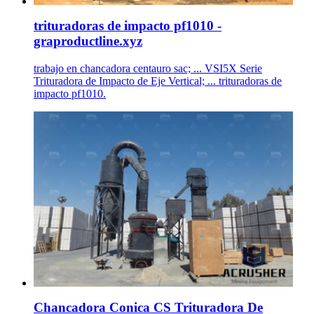
trituradoras de impacto pf1010 -
graproductline.xyz
trabajo en chancadora centauro sac; ... VSI5X Serie
Trituradora de Impacto de Eje Vertical; ... trituradoras de
impacto pf1010.
Chancadora Conica CS Trituradora De