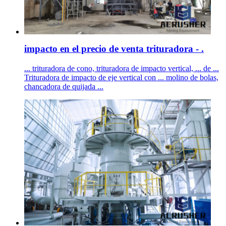
impacto en el precio de venta trituradora - .
... trituradora de cono, trituradora de impacto vertical, ... de ...
Trituradora de impacto de eje vertical con ... molino de bolas,
chancadora de quijada ...