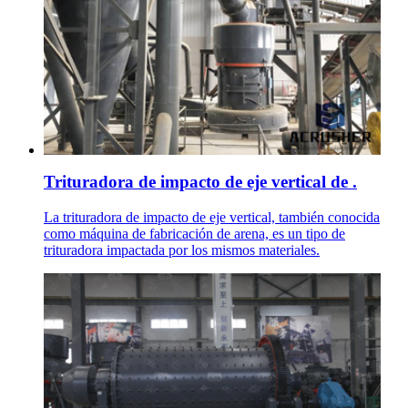
Trituradora de impacto de eje vertical de .
La trituradora de impacto de eje vertical, también conocida
como máquina de fabricación de arena, es un tipo de
trituradora impactada por los mismos materiales.