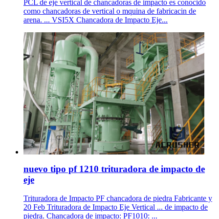
PCL de eje vertical de chancadoras de impacto es conocido
como chancadoras de vertical o mquina de fabricacin de
arena. ... VSI5X Chancadora de Impacto Eje...
nuevo tipo pf 1210 trituradora de impacto de
eje
Trituradora de Impacto PF chancadora de piedra Fabricante y
20 Feb Trituradora de Impacto Eje Vertical ... de impacto de
piedra. Chancadora de impacto: PF1010: ...