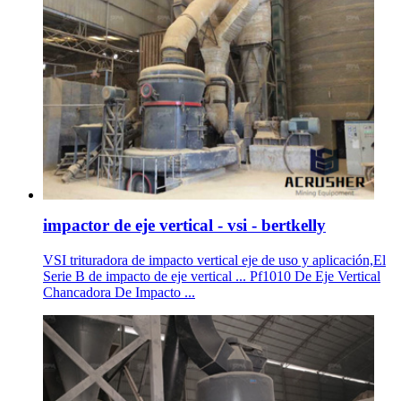
impactor de eje vertical - vsi - bertkelly
VSI trituradora de impacto vertical eje de uso y aplicación,El
Serie B de impacto de eje vertical ... Pf1010 De Eje Vertical
Chancadora De Impacto ...