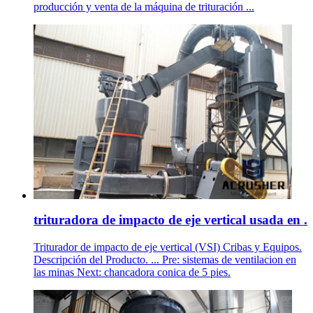
producción y venta de la máquina de trituración ...
trituradora de impacto de eje vertical usada en .
Triturador de impacto de eje vertical (VSI) Cribas y Equipos.
Descripción del Producto. ... Pre: sistemas de ventilacion en
las minas Next: chancadora conica de 5 pies.