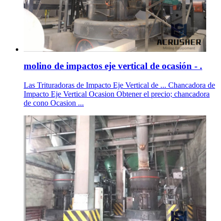
molino de impactos eje vertical de ocasión - .
Las Trituradoras de Impacto Eje Vertical de ... Chancadora de
Impacto Eje Vertical Ocasion Obtener el precio; chancadora
de cono Ocasion ...