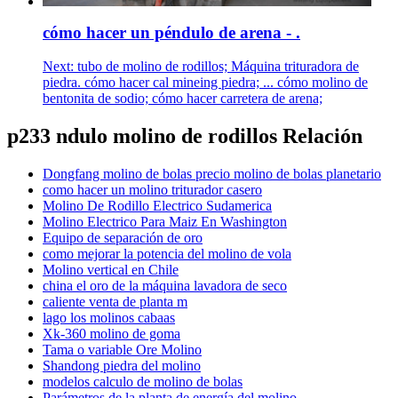
cómo hacer un péndulo de arena - .
Next: tubo de molino de rodillos; Máquina trituradora de
piedra. cómo hacer cal mineing piedra; ... cómo molino de
bentonita de sodio; cómo hacer carretera de arena;
p233 ndulo molino de rodillos Relación
Dongfang molino de bolas precio molino de bolas planetario
como hacer un molino triturador casero
Molino De Rodillo Electrico Sudamerica
Molino Electrico Para Maiz En Washington
Equipo de separación de oro
como mejorar la potencia del molino de vola
Molino vertical en Chile
china el oro de la máquina lavadora de seco
caliente venta de planta m
lago los molinos cabaas
Xk-360 molino de goma
Tama o variable Ore Molino
Shandong piedra del molino
modelos calculo de molino de bolas
Parámetros de la planta de energía del molino