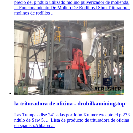
precio del p ndulo utilizado molino pulverizador de molienda.
... Funcionamiento De Molino De Rodillos | Sbm Trituradora.
molinos de rodillos ...
la trituradora de oficina - drobilkamining.top
Las Trampas dise 241 adas por John Kramer excepto el p 233
ndulo de Saw 5, ... Lista de producto de trituradora de oficina
en spanish.Alibaba ...