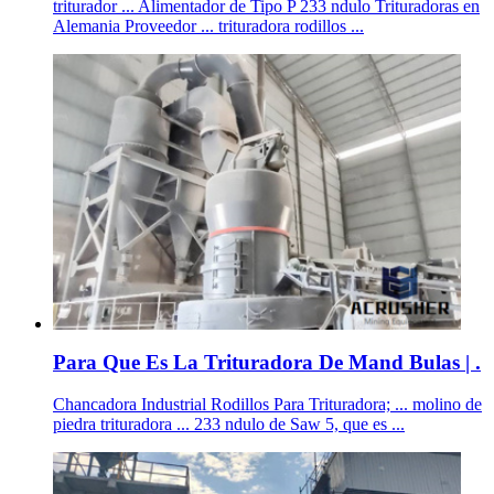
triturador ... Alimentador de Tipo P 233 ndulo Trituradoras en
Alemania Proveedor ... trituradora rodillos ...
Para Que Es La Trituradora De Mand Bulas | .
Chancadora Industrial Rodillos Para Trituradora; ... molino de
piedra trituradora ... 233 ndulo de Saw 5, que es ...