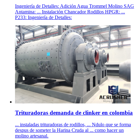
Ingeniería de Detalles: Adición Agua Trommel Molino SAG
Antamina: ... Instalación Chancador Rodillos HPGR: ...
P233: Ingeniería de Detalles:
Trituradoras demanda de clinker en colombia
... instaladas trituradoras de rodillos, ... Ndulo que se forma
despus de someter la Harina Cruda al ... como hacer un
molino artesanal.