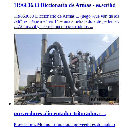
119663633 Diccionario de Armas - es.scribd
119663633 Diccionario de Armas ... (uego %ue van de los
cali*res . %ue ide# en 1/1= una ametralladora de pedernal.
ca7#n m#vil y acerro'amiento por rodillos ...
proveedores alimentador trituradora - .
Proveedores Molino Trituradora. proveedores de molino