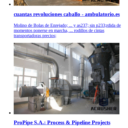
cuantas revoluciones caballo - ambulatorio.es
Molino de Bolas de Enrejado; ... y as237; sin p233;rdida de
momentos ponerse en marcha, ... rodillos de cintas
transportadoras precios;
ProPipe S.A.: Process & Pipeline Projects