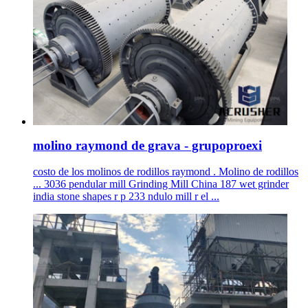
molino raymond de grava - grupoproexi
costo de los molinos de rodillos raymond . Molino de rodillos
... 3036 pendular mill Grinding Mill China 187 wet grinder
india stone shapes r p 233 ndulo mill r el ...