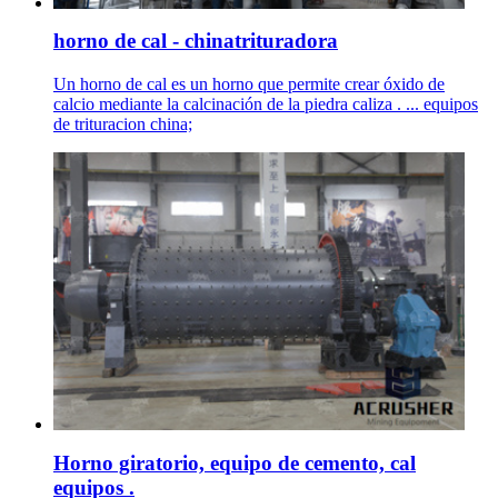
horno de cal - chinatrituradora
Un horno de cal es un horno que permite crear óxido de
calcio mediante la calcinación de la piedra caliza . ... equipos
de trituracion china;
Horno giratorio, equipo de cemento, cal
equipos .