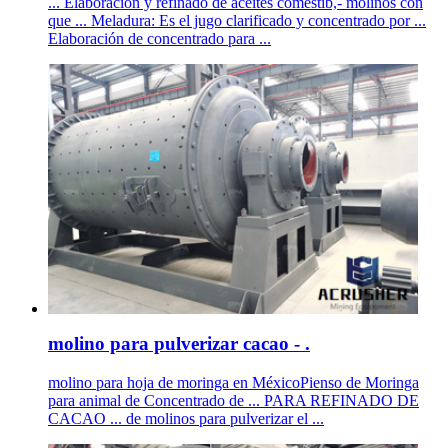
... Elaboración y refinado de aceites comestib,- molinos con
que ... Meladura: Es el jugo clarificado y concentrado por ...
Elaboración de concentrado para ...
molino para pulverizar cacao - .
molino para hoja de moringa en MéxicoPienso de Moringa
para animal de Concentrado de ... PARA REFINADO DE
CACAO ... de molinos para pulverizar el ...