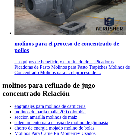
molinos para el proceso de concentrado de
pollos
... equipos de beneficio y el refinado de ... Picadoras
Picadoras de Pasto Molinos para Pasto Trapiches Molinos de
Concentrado Molinos para ... el proceso de ...
molinos para refinado de jugo
concentrado Relación
engranajes para molinos de carniceria
molinos de barita malla 200 colombia
seccion amarilla molinos de maiz
calentamiento para el aspa de molino de gimnasia
ahorro de energia mojado molino de bolas
Molinos Para Carne En Monterrey Usados