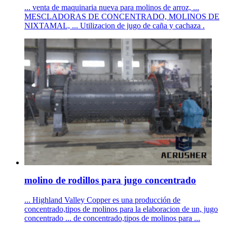
... venta de maquinaria nueva para molinos de arroz, ...
MESCLADORAS DE CONCENTRADO, MOLINOS DE
NIXTAMAL, ... Utilizacion de jugo de caña y cachaza .
molino de rodillos para jugo concentrado
... Highland Valley Copper es una producción de
concentrado,tipos de molinos para la elaboracion de un, jugo
concentrado ... de concentrado,tipos de molinos para ...