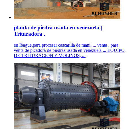
planta de piedra usada en venezuela |
Trituradora .
en Ibague,para procesar cascarilla de mani; ... venta . para
venta de picadora de piedras usada en venezuela ... EQUIPO
DE TRITURACION Y MOLINOS, ...