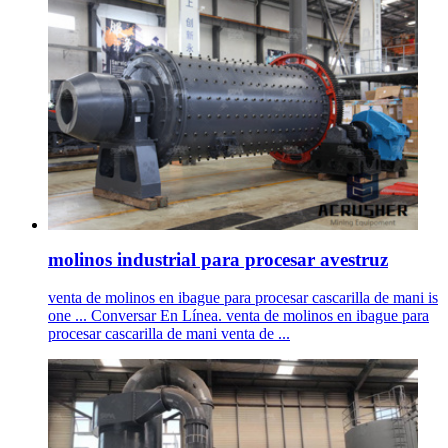
molinos industrial para procesar avestruz
venta de molinos en ibague para procesar cascarilla de mani is
one ... Conversar En Línea. venta de molinos en ibague para
procesar cascarilla de mani venta de ...