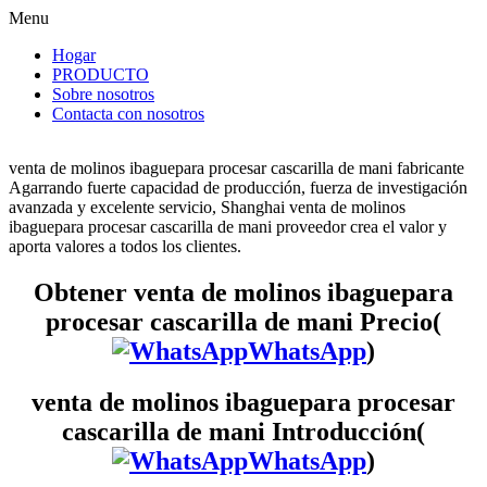
Menu
Hogar
PRODUCTO
Sobre nosotros
Contacta con nosotros
venta de molinos ibaguepara procesar cascarilla de mani fabricante
Agarrando fuerte capacidad de producción, fuerza de investigación
avanzada y excelente servicio, Shanghai venta de molinos
ibaguepara procesar cascarilla de mani proveedor crea el valor y
aporta valores a todos los clientes.
Obtener venta de molinos ibaguepara
procesar cascarilla de mani Precio(
WhatsApp
)
venta de molinos ibaguepara procesar
cascarilla de mani Introducción(
WhatsApp
)