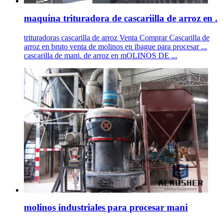
maquina trituradora de cascariilla de arroz en .
trituradoras cascarilla de arroz Venta Comprar Cascarilla de
arroz en bruto venta de molinos en ibague para procesar ...
cascarilla de mani. de arroz en mOLINOS DE ...
molinos industriales para procesar mani