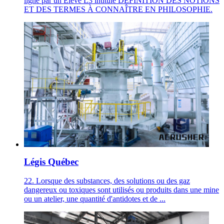
ligne par un Elève L3 intitulé DÉFINITION DES NOTIONS
ET DES TERMES À CONNAÎTRE EN PHILOSOPHIE.
Légis Québec
22. Lorsque des substances, des solutions ou des gaz
dangereux ou toxiques sont utilisés ou produits dans une mine
ou un atelier, une quantité d'antidotes et de ...