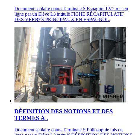
Document scolaire cours Terminale S Espagnol LV2 mis en
ligne par un Elève L3 intitulé FICHE RÉCAPITULATIF
DES VERBES PRINCIPAUX EN ESPAGNOL.
DÉFINITION DES NOTIONS ET DES
TERMES À .
Document scolaire cours Terminale S Philosophie mis en