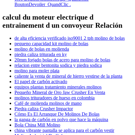
BoutonDevoiler_QuandClic .
calcul du moteur electrique d
entrainement d un convoyeur Relación
de alta eficiencia verificado iso9001 2 tph molino de bolas
pequeno capacidad kit molino de bolas
molino de bolas en molienda
piedra caliza triturada en ky
20mm forjado bolas de acero para molino de bolas
relacion entre bentonita sodica y piedra sodica
molino para moler plata
caliente la venta de mineral de hierro vestirse de la planta
El papel de carbón activado
equipos plantas tratamiento minerales molinos
Pequeño Mineral de Oro Jaw Crusher En Venta
molinos trituradores de hueso en colombia
Café de molienda molinos de mano
Piedra caliza Crusher Impactor
Cómo Es El Arranque De Molinos De Bolas
la ganga de carbón en polvo que hace la máquina
Bola China Mill Molino
china vibrante pantalla se aplica para el carbón vestir