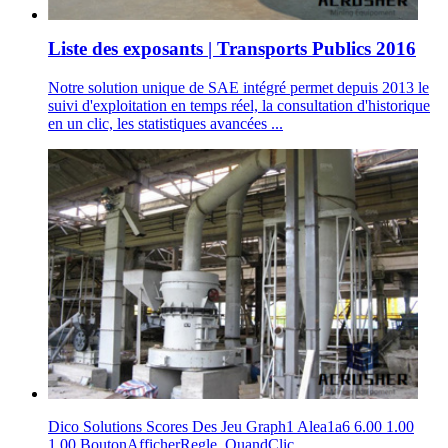
Liste des exposants | Transports Publics 2016
Notre solution unique de SAE intégré permet depuis 2013 le
suivi d'exploitation en temps réel, la consultation d'historique
en un clic, les statistiques avancées ...
Dico Solutions Scores Des Jeu Graph1 Alea1a6 6.00 1.00
1.00 BoutonAfficherRegle_QuandClic