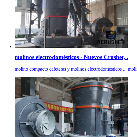
molinos electrodomésticos - Nuevos Crusher, .
molino compacto cafeteras y molinos electrodomesticos ... moli