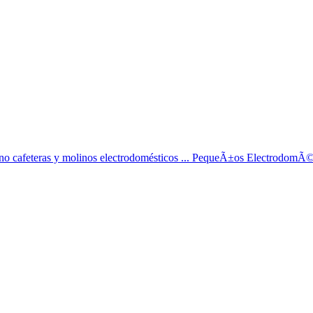
no cafeteras y molinos electrodomésticos ... PequeÃ±os ElectrodomÃ©st