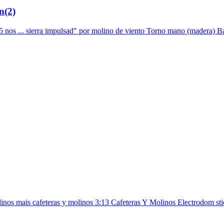
n(2)
 75 nos ... sierra impulsad" por molino de viento Torno mano (madera) Ba
linos mais cafeteras y molinos 3:13 Cafeteras Y Molinos Electrodom stic