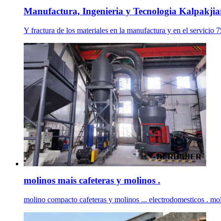
Manufactura, Ingenieria y Tecnologia Kalpakjia
Y fractura de los materiales en la manufactura y en el servicio
molinos mais cafeteras y molinos .
molino compacto cafeteras y molinos ... electrodomesticos . mo