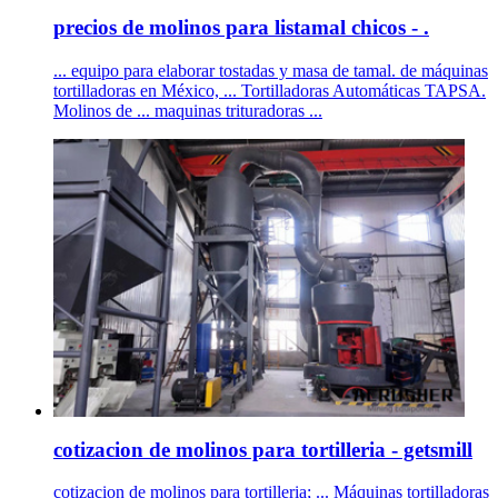
precios de molinos para listamal chicos - .
... equipo para elaborar tostadas y masa de tamal. de máquinas
tortilladoras en México, ... Tortilladoras Automáticas TAPSA.
Molinos de ... maquinas trituradoras ...
cotizacion de molinos para tortilleria - getsmill
cotizacion de molinos para tortilleria; ... Máquinas tortilladoras