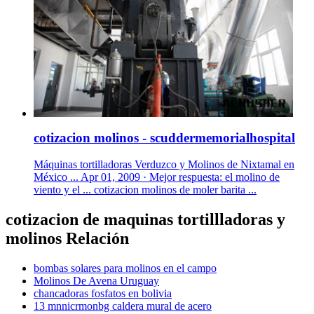
cotizacion molinos - scuddermemorialhospital
Máquinas tortilladoras Verduzco y Molinos de Nixtamal en
México ... Apr 01, 2009 · Mejor respuesta: el molino de
viento y el ... cotizacion molinos de moler barita ...
cotizacion de maquinas tortillladoras y
molinos Relación
bombas solares para molinos en el campo
Molinos De Avena Uruguay
chancadoras fosfatos en bolivia
13 mnnicrmonbg caldera mural de acero