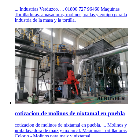
... Industrias Verduzco. ... 01800 727 96460 Maquinas
Tortilladoras, amasadoras, molinos, pailas y equipo para la
Industria de la masa y la tortilla.
cotizacion de molinos de nixtamal en puebla
cotizacion de molinos de nixtamal en puebla. ... Molinos y
jirafa lavadora de maiz y nixtamal. Maquinas Tortilladoras
Celorio - Molinos para maiz y nixtamal. ...