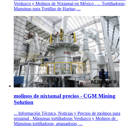
Verduzco y Molinos de Nixtamal en México . ... Tortilladoras;
Maquinas para Tortillas de Harina; ...
molinos de nixtamal precios - CGM Mining
Solution
... Información Técnica, Noticias y Precios de molinos para
nixtamal . Máquinas tortilladoras Verduzco y Molinos de .
Máquinas tortilladoras, amasadoras, ...