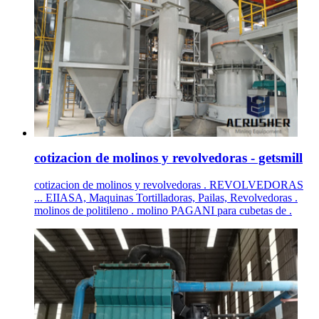
cotizacion de molinos y revolvedoras - getsmill
cotizacion de molinos y revolvedoras . REVOLVEDORAS
... EIIASA, Maquinas Tortilladoras, Pailas, Revolvedoras .
molinos de politileno . molino PAGANI para cubetas de .