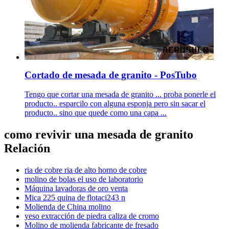
Cortado de mesada de granito - PosTubo
Tengo que cortar una mesada de granito ... proba ponerle el
producto.. esparcilo con alguna esponja pero sin sacar el
producto.. sino que quede como una capa ...
como revivir una mesada de granito
Relación
ria de cobre ria de alto horno de cobre
molino de bolas el uso de laboratorio
Máquina lavadoras de oro venta
Mica 225 quina de flotaci243 n
Molienda de China molino
yeso extracción de piedra caliza de cromo
Molino de molienda fabricante de fresado