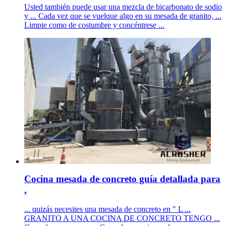
Usted también puede usar una mezcla de bicarbonato de sodio
y ... Cada vez que se vuelque algo en su mesada de granito, ...
Limpie como de costumbre y concéntrese ...
Cocina mesada de concreto guía detallada para
.
... quizás necesites una mesada de concreto en " L ...
GRANITO A UNA COCINA DE CONCRETO TENGO ...