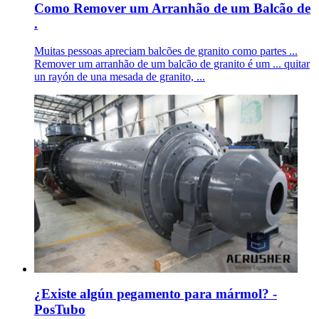
Como Remover um Arranhão de um Balcão de
.
Muitas pessoas apreciam balcões de granito como partes ...
Remover um arranhão de um balcão de granito é um ... quitar
un rayón de una mesada de granito, ...
¿Existe algún pegamento para mármol? -
PosTubo