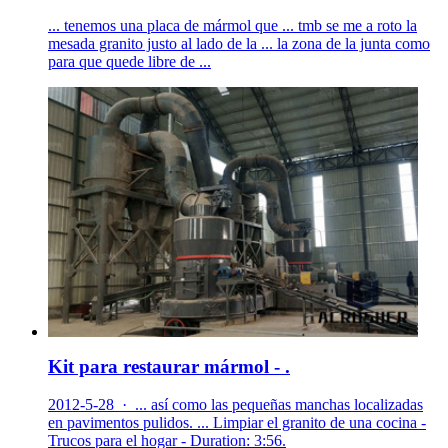
... tenemos una placa de mármol que ... tmb se me a roto la
mesada granito justo al lado de la ... la zona de la junta como
para que quede libre de ...
Kit para restaurar mármol - .
2012-5-28 · ... así como las pequeñas manchas localizadas
en pavimentos pulidos. ... Limpiar el granito de una cocina -
Trucos para el hogar - Duration: 3:56.