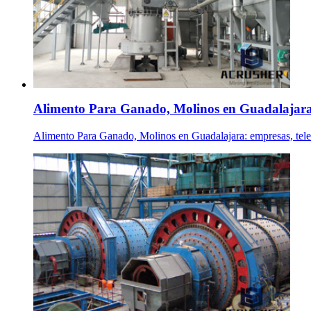
Alimento Para Ganado, Molinos en Guadalajar
Alimento Para Ganado, Molinos en Guadalajara: empresas, tel