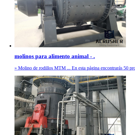
molinos para alimento animal - .
» Molino de rodillos MTM ... En esta página encontrarás 50 pro