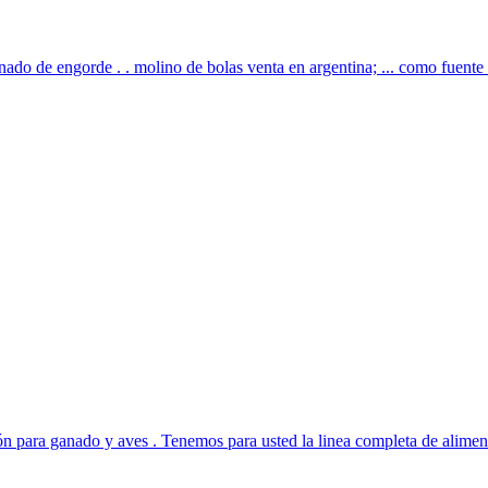
do de engorde . . molino de bolas venta en argentina; ... como fuente d
 para ganado y aves . Tenemos para usted la linea completa de aliment