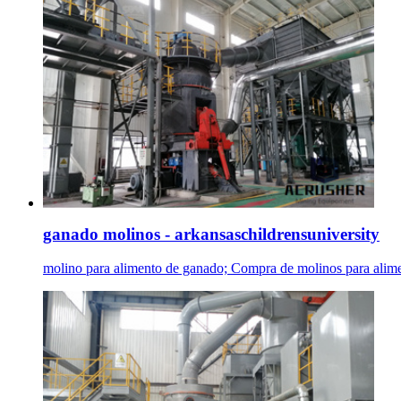
ganado molinos - arkansaschildrensuniversity
molino para alimento de ganado; Compra de molinos para alime