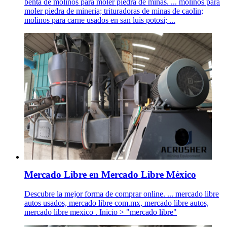
benta de molinos para moler piedra de minas. ... molinos para
moler piedra de mineria; trituradoras de minas de caolin;
molinos para carne usados en san luis potosi; ...
Mercado Libre en Mercado Libre México
Descubre la mejor forma de comprar online. ... mercado libre
autos usados, mercado libre com.mx, mercado libre autos,
mercado libre mexico . Inicio > "mercado libre"