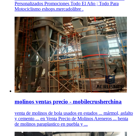
Personalizados Promociones Todo El Año ; Todo Para
Motociclismo eshops.mercadolibre .
molinos ventas precio - mobilecrusherchina
venta de molinos de bola usados en estados ... mármol, asfalto
y cemento ... en Venta Precio de Molinos Areneros ... benta
de molinos paraplastico en puebla y ...