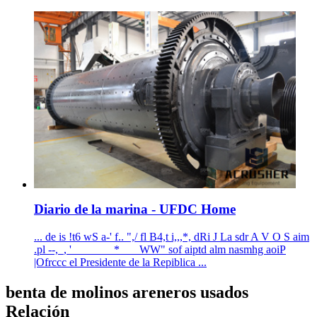
Diario de la marina - UFDC Home
... de is !t6 wS a-' f.. ",/ fl B4,t i,,,*, dRi J La sdr A V O S aim
.pl --,_, '__ _____*___ WW" sof aiptd alm nasmhg aoiP
|Ofrccc el Presidente de la Repiblica ...
benta de molinos areneros usados
Relación