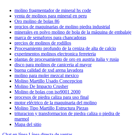
molino fragmentador de mineral hs code
venta de molinos para mineral en peru
Oro molino de bolas 86
prqcios de maquinarias de molino piedra industrial
minerales en polvo molino de bola de la máquina de embalaje
marca de semaforos para chancadoras
precios de molinos de rodillos
Procesamiento profundo de la ceniza de alta de calcio
experimentos molinos electronica ferreteria
plantas de procesamiento de oro en austria italia y rusia
disco para molinos de caniceria al mayor
buena calidad de xsd arena lavadora
molino para moler mezcal mexico
Molino Martillo Usado Concepcion
Molino De Impacto Crusher
Molino de bolas con iso9001 2000
procesos de piedra caliza para uso final
motor eléctrico de la maquinaria del molino
Molino Tipo Martillo Estructura Piezas
trituracion y transformacion de piedra caliza o piedra de
marmol
Mapa del sitio
Chat en línea
Línea directa de ventas