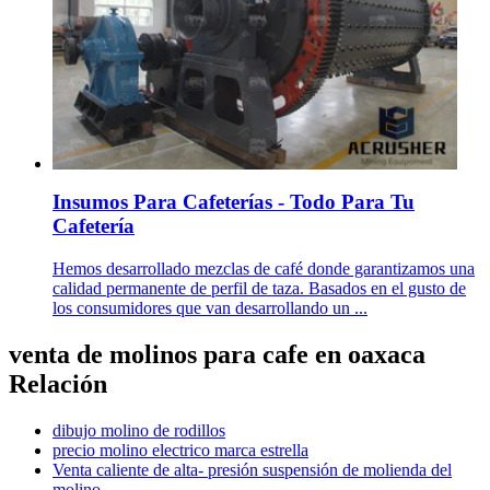
Insumos Para Cafeterías - Todo Para Tu
Cafetería
Hemos desarrollado mezclas de café donde garantizamos una
calidad permanente de perfil de taza. Basados en el gusto de
los consumidores que van desarrollando un ...
venta de molinos para cafe en oaxaca
Relación
dibujo molino de rodillos
precio molino electrico marca estrella
Venta caliente de alta- presión suspensión de molienda del
molino