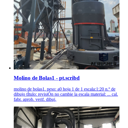
Molino de Bolas1 - pt.scribd
molino de bolas1. peso: a0 hoja 1 de 1 escala:1:20 n.º de
dibujo tÍtulo: revisiÓn no cambie la escala material: ... cal.
fabr. aprob. verif. dibuj.