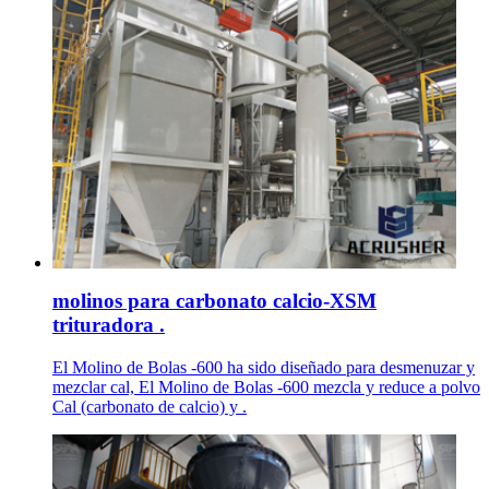
molinos para carbonato calcio-XSM
trituradora .
El Molino de Bolas -600 ha sido diseñado para desmenuzar y
mezclar cal, El Molino de Bolas -600 mezcla y reduce a polvo
Cal (carbonato de calcio) y .