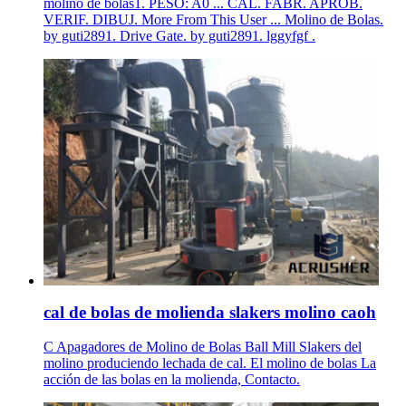
molino de bolas1. PESO: A0 ... CAL. FABR. APROB.
VERIF. DIBUJ. More From This User ... Molino de Bolas.
by guti2891. Drive Gate. by guti2891. lggyfgf .
cal de bolas de molienda slakers molino caoh
C Apagadores de Molino de Bolas Ball Mill Slakers del
molino produciendo lechada de cal. El molino de bolas La
acción de las bolas en la molienda, Contacto.