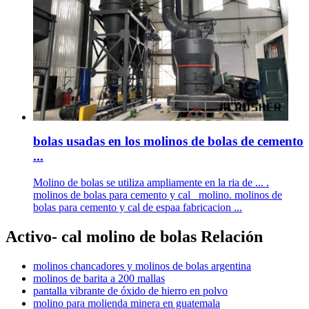
bolas usadas en los molinos de bolas de cemento
...
Molino de bolas se utiliza ampliamente en la ria de ... .
molinos de bolas para cemento y cal _molino. molinos de
bolas para cemento y cal de espaa fabricacion ...
Activo- cal molino de bolas Relación
molinos chancadores y molinos de bolas argentina
molinos de barita a 200 mallas
pantalla vibrante de óxido de hierro en polvo
molino para molienda minera en guatemala