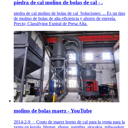
piedra de cal molino de bolas de cal - .
piedra de cal molino de bolas de cal_Soluciones: ... Es un tipo
de molino de bolas de alta eficiencia y ahorro de energía.
Precio; Classifying Espiral de Presa Alta.
molino de bolas maerz - YouTube
2014-2-9 · Costo de maerz horno de cal para la venta para la
venta en kerala, bhutan, ghana, namibia, slovakia, milwaukee,