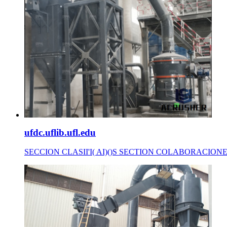
ufdc.uflib.ufl.edu
SECCION CLASII'I( AI)()S SECTION COLABORACIONES 3-C A