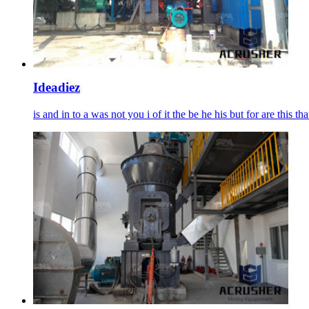
Ideadiez
is and in to a was not you i of it the be he his but for are this