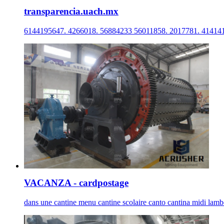
transparencia.uach.mx
6144195647. 4266018. 56884233 56011858. 2017781. 4141414
VACANZA - cardpostage
dans une cantine menu cantine scolaire canto cantina midi lambor