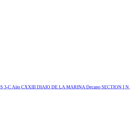
iio CXXIII DIAIO DE LA MARINA Decano SECTION I N A NAS l'&g