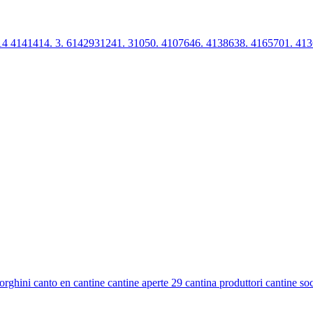
 4141414. 3. 6142931241. 31050. 4107646. 4138638. 4165701. 413
ghini canto en cantine cantine aperte 29 cantina produttori cantine socia