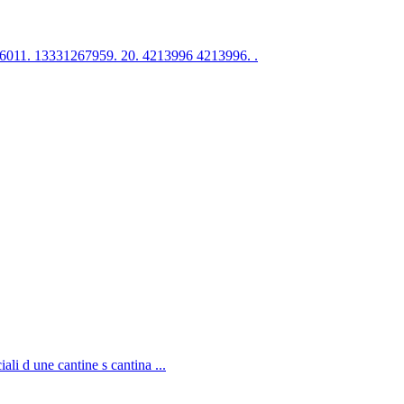
6011. 13331267959. 20. 4213996 4213996. .
li d une cantine s cantina ...