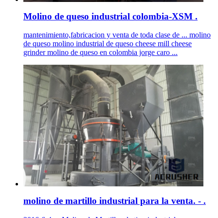
Molino de queso industrial colombia-XSM .
mantenimiento,fabricacion y venta de toda clase de ... molino
de queso molino industrial de queso cheese mill cheese
grinder molino de queso en colombia jorge caro ...
molino de martillo industrial para la venta. - .