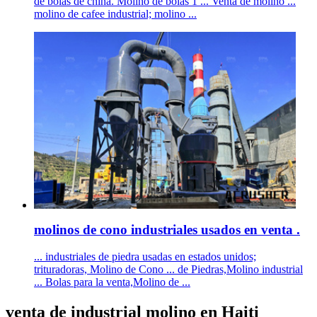
de bolas de china. Molino de bolas 1 ... Venta de molino ...
molino de cafee industrial; molino ...
molinos de cono industriales usados en venta .
... industriales de piedra usadas en estados unidos;
trituradoras, Molino de Cono ... de Piedras,Molino industrial
... Bolas para la venta,Molino de ...
venta de industrial molino en Haiti