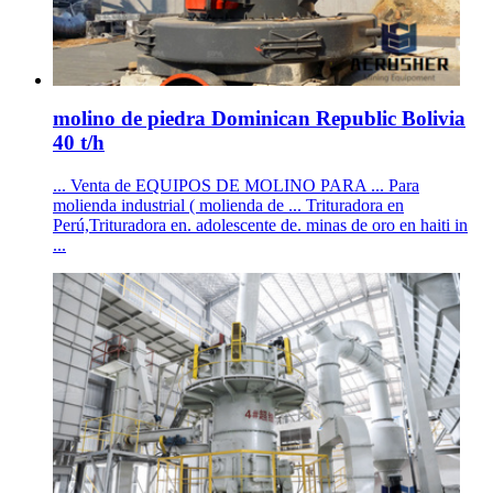
molino de piedra Dominican Republic Bolivia
40 t/h
... Venta de EQUIPOS DE MOLINO PARA ... Para
molienda industrial ( molienda de ... Trituradora en
Perú,Trituradora en. adolescente de. minas de oro en haiti in
...