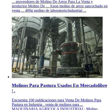
... proveedores de Molino De Arroz Para La Venta y
productos Molino De ... Anon molino de arroz sancochado en
venta ... 400g molino de laboratorio/industrial ...
Molinos Para Pastura Usados En Mercadolibre
| .
Encuentra 100 publicaciones para Venta De Molinos Para
Pastura en Industria . venta de molinos para ...
MAQUINARIA AGRICOLA INDUSTRIAL: Molino