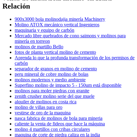
Relación
900x3000 bola molinodajia minería Machinery
Molino ATOX mecánico vertical Ingenieros
maquinaria y equipo de carbón
Mercado libre quebrados de cono saimons y molinos para
minería en torreon
molinos de martillo Bello
fotos de planta vertical molino de cemento
Aprenda lo que la profunda transformación de los permisos de
carbón
separador de granos en molino de cemento
peru mineral de cobre molino de bolas
molinos modernos y medio ambiente
Superfino molino de impacto 5 - 150um está disponible
molinos para moler piedras con granite
zenith crusher molino serie del que muele
alquiler de molinos en costa rica
molino de villas para oro
vestirse de oro de la maquina
nasca fabrica de molinos de bola para mineria
caliente la venta de fideos que hace la máquina
molino 4 martillos con cribas circulares
maquina de corte de piedra caliza en la india