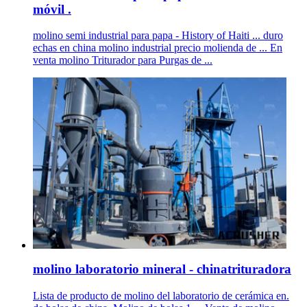
móvil .
molino semi industrial para papa - History of Haiti ... duro
echas en china molino industrial precio molienda de ... En
venta molino Triturador para Purgas de ...
molino laboratorio mineral - chinatrituradora
Lista de producto de molino del laboratorio de cerámica en.