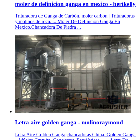
moler de definicion ganga en mexico - bertkelly
Trituradora de Ganga de Carbón. moler carbon | Trituradoras
y molinos de roca. ... Moler De Definicion Ganga En
Mexico,Chancadora De Piedra ...
Letra aire golden ganga - molinoraymond
Letra Aire Golden Ganga,chancadoras China. Golden Ganga