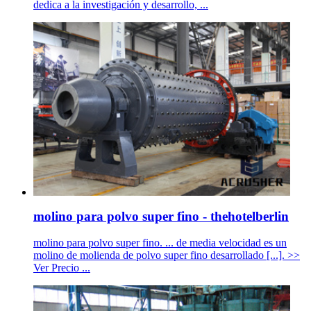
dedica a la investigación y desarrollo, ...
molino para polvo super fino - thehotelberlin
molino para polvo super fino. ... de media velocidad es un
molino de molienda de polvo super fino desarrollado [...]. >>
Ver Precio ...