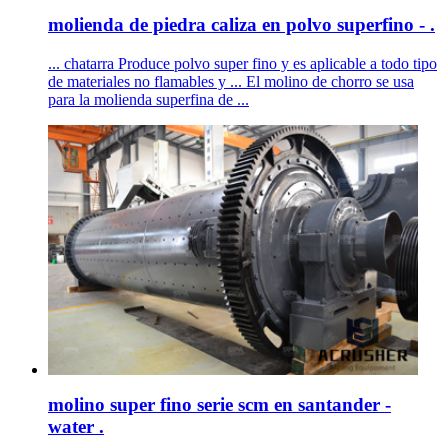
molienda de piedra caliza en polvo superfino - .
... chatarra Produce polvo super fino y es aplicable a todo tipo
de materiales no flamables y ... El molino de chorro se usa
para la molienda superfina de ...
molino super fino serie scm en santander -
water .