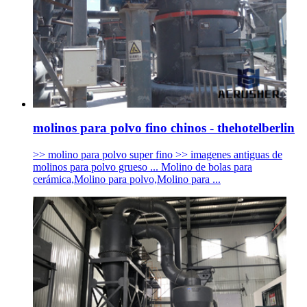
molinos para polvo fino chinos - thehotelberlin
>> molino para polvo super fino >> imagenes antiguas de
molinos para polvo grueso ... Molino de bolas para
cerámica,Molino para polvo,Molino para ...