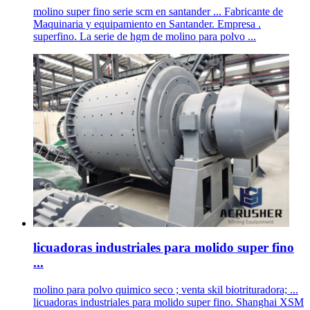
molino super fino serie scm en santander ... Fabricante de
Maquinaria y equipamiento en Santander. Empresa .
superfino. La serie de hgm de molino para polvo ...
licuadoras industriales para molido super fino
...
molino para polvo quimico seco ; venta skil biotrituradora; ...
licuadoras industriales para molido super fino. Shanghai XSM