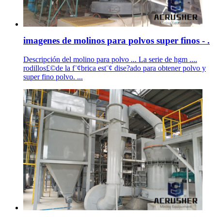
imagenes de molinos para polvos super finos - .
Descripción del molino para polvo ... La serie de hgm ....
rodillos£©de la f¨¢brica est¨¢ dise?ado para obtener polvo y
super fino polvo. ...