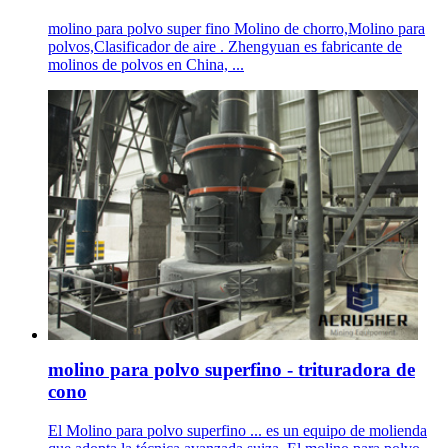
molino para polvo super fino Molino de chorro,Molino para
polvos,Clasificador de aire . Zhengyuan es fabricante de
molinos de polvos en China, ...
molino para polvo superfino - trituradora de
cono
El Molino para polvo superfino ... es un equipo de molienda