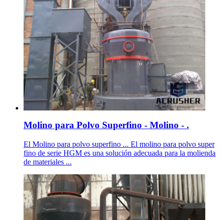
Molino para Polvo Superfino - Molino - .
El Molino para polvo superfino ... El molino para polvo super
fino de serie HGM es una solución adecuada para la molienda
de materiales ...