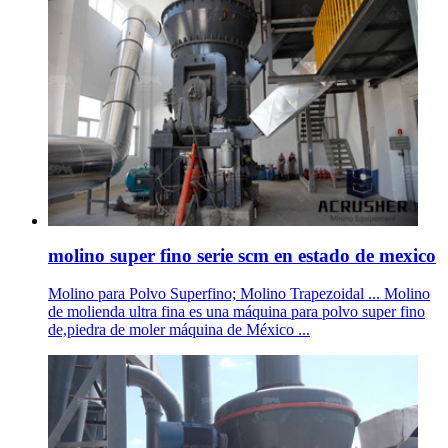
molino super fino serie scm en estado de mexico
Molino para Polvo Superfino; Molino Trapezoidal ... Molino
de molienda ultra fina es una máquina para polvo super fino
de,piedra de moler máquina de México ...