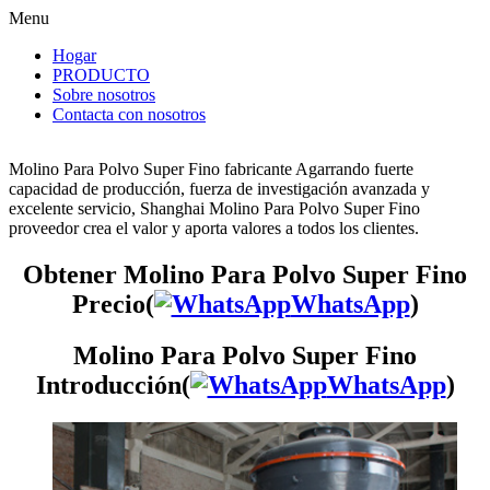
Menu
Hogar
PRODUCTO
Sobre nosotros
Contacta con nosotros
Molino Para Polvo Super Fino fabricante Agarrando fuerte
capacidad de producción, fuerza de investigación avanzada y
excelente servicio, Shanghai Molino Para Polvo Super Fino
proveedor crea el valor y aporta valores a todos los clientes.
Obtener Molino Para Polvo Super Fino
Precio(
WhatsApp
)
Molino Para Polvo Super Fino
Introducción(
WhatsApp
)