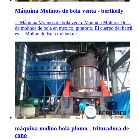
Máquina Molinos de bola venta - bertkelly
... Máquina Molinos de bola venta. Maquina Molinos De ...
de molinos de bola en mexico. giratorio. El cuerpo del barril
es ... Molino de Bola molino de ...
máquina molino bola plomo - trituradora de
cono