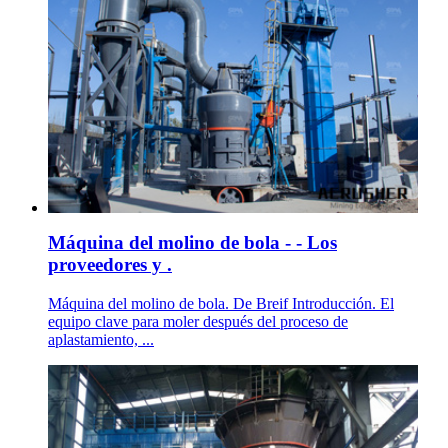
Máquina del molino de bola - - Los
proveedores y .
Máquina del molino de bola. De Breif Introducción. El
equipo clave para moler después del proceso de
aplastamiento, ...