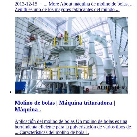
2013-12-15 · ... More About máquina de molino de bolas, ...
Zenith es uno de los mayores fabricantes del mundo ...
Molino de bolas | Máquina trituradora |
Máquina .
Aplicación del molino de bolas Un molino de bolas es una
herramienta eficiente para la pulverización de varios tipos de
... Características del molino de bola 1.