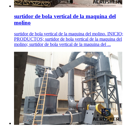
surtidor de bola vertical de la maquina del
molino
surtidor de bola vertical de la maquina del molino. INICIO;
PRODUCTOS; surtidor de bola vertical de la maquina del
molino; surtidor de bola vertical de la maquina del ...