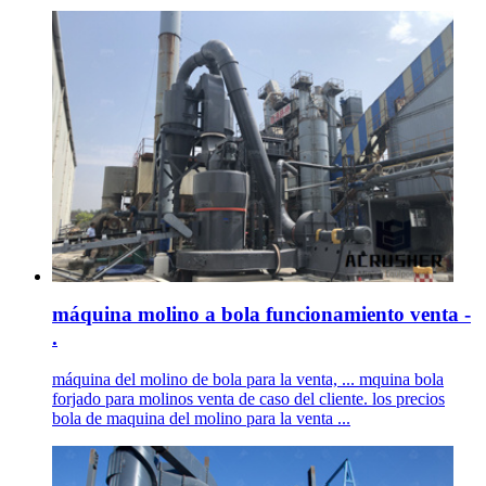
máquina molino a bola funcionamiento venta -
.
máquina del molino de bola para la venta, ... mquina bola
forjado para molinos venta de caso del cliente. los precios
bola de maquina del molino para la venta ...