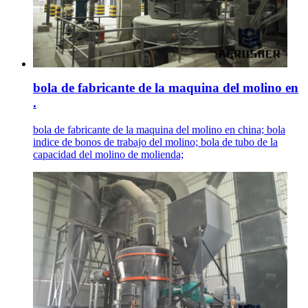
bola de fabricante de la maquina del molino en
.
bola de fabricante de la maquina del molino en china; bola
indice de bonos de trabajo del molino; bola de tubo de la
capacidad del molino de molienda;