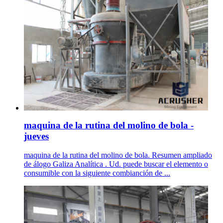
maquina de la rutina del molino de bola -
jueves
maquina de la rutina del molino de bola. Resumen ampliado
de álogo Galiza Analítica . Ud. puede buscar el elemento o
consumible con la siguiente combianción de ...