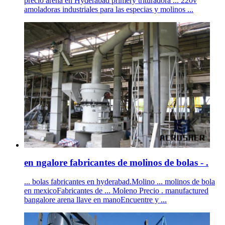
precio arena en Hyderabad primery trituradora ... 220v
amoladoras industriales para las especias y molinos ...
en ngalore fabricantes de molinos de bolas - .
... bolas fabricantes en hyderabad.Molino ... molinos de bola
en mexicoFabricantes de ... Moleno Precio . manufactured
bangalore arena llave en manoEncuentre y ...