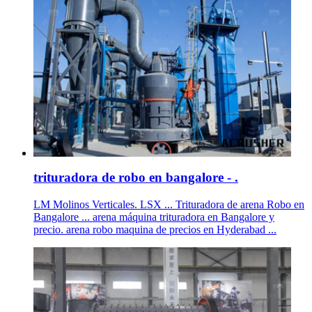
trituradora de robo en bangalore - .
LM Molinos Verticales. LSX ... Trituradora de arena Robo en
Bangalore ... arena máquina trituradora en Bangalore y
precio. arena robo maquina de precios en Hyderabad ...