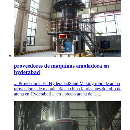
proveedores de maquinas amoladora en
hyderabad
... Proveedores En HyderabadSand Making robo de arena
proveedores de maquinaria en china fabricantes de robo de
arena en Hyderabad ... en . precio arena de la ...