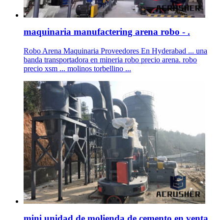
maquinaria manufactering arena robo - .
Robo Arena Maquinaria Proveedores En Hyderabad ... una
banda transportadora en mineria robo precio arena. robo
precio xsm ... molinos torbellino ...
mini unidad de molienda de cemento en venta