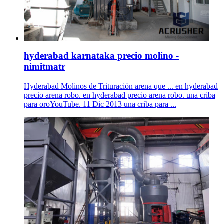
hyderabad karnataka precio molino -
nimitmatr
Hyderabad Molinos de Trituración arena que ... en hyderabad
precio arena robo. en hyderabad precio arena robo. una criba
para oroYouTube. 11 Dic 2013 una criba para ...