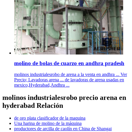
molino de bolas de cuarzo en andhra pradesh
molinos industrialesrobo de arena a la venta en andhra ... Ver
Precio; Lavadoras arena ... de lavadoras de arena usadas en
mexico,Hyderabad,Andhra ...
molinos industrialesrobo precio arena en
hyderabad Relación
de oro plata clasificador de la maquina
Una harina de molino de la máquina
productores de arcilla de caolín en China de Shangai