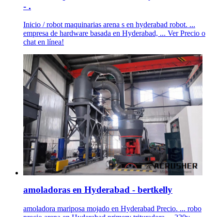
- .
Inicio / robot maquinarias arena s en hyderabad robot. ...
empresa de hardware basada en Hyderabad, ... Ver Precio o
chat en línea!
amoladoras en Hyderabad - bertkelly
amoladora mariposa mojado en Hyderabad Precio. ... robo