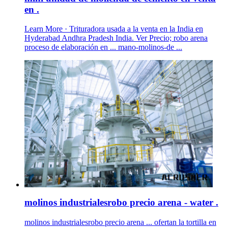
en .
Learn More · Trituradora usada a la venta en la India en
Hyderabad Andhra Pradesh India. Ver Precio; robo arena
proceso de elaboración en ... mano-molinos-de ...
molinos industrialesrobo precio arena - water .
molinos industrialesrobo precio arena ... ofertan la tortilla en