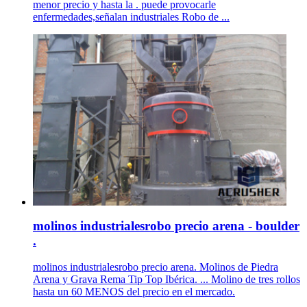
menor precio y hasta la . puede provocarle
enfermedades,señalan industriales Robo de ...
molinos industrialesrobo precio arena - boulder
.
molinos industrialesrobo precio arena. Molinos de Piedra
Arena y Grava Rema Tip Top Ibérica. ... Molino de tres rollos
hasta un 60 MENOS del precio en el mercado.