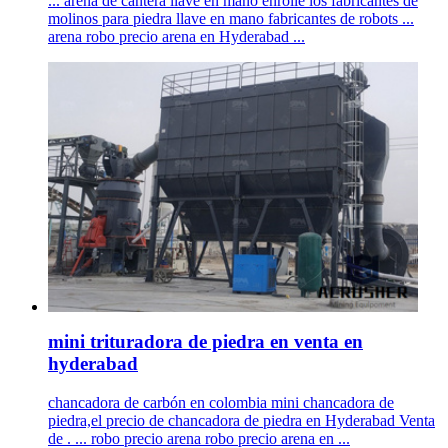
... arena de cantera llave en mano enrolle los fabricantes de
molinos para piedra llave en mano fabricantes de robots ...
arena robo precio arena en Hyderabad ...
mini trituradora de piedra en venta en
hyderabad
chancadora de carbón en colombia mini chancadora de
piedra,el precio de chancadora de piedra en Hyderabad Venta
de . ... robo precio arena robo precio arena en ...