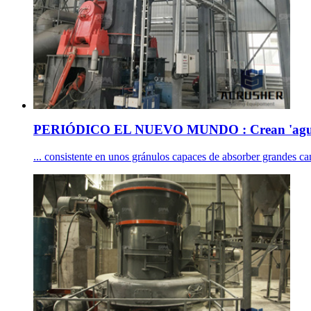
PERIÓDICO EL NUEVO MUNDO : Crean 'agu
... consistente en unos gránulos capaces de absorber grandes can