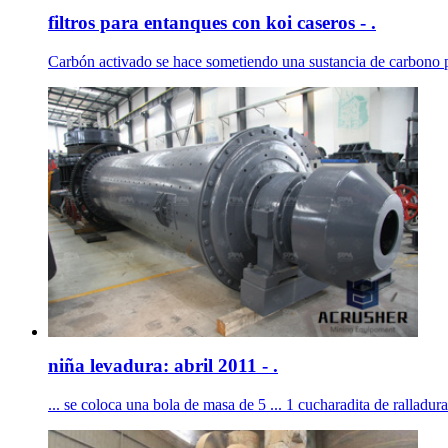
filtros para entanques con koi caseros - .
Carbón activado se hace sometiendo una sustancia de carbono pes
niña levadura: abril 2011 - .
... se coloca una bola de masa de 5 ... 1 cucharadita de ralladura 