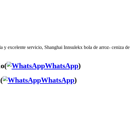
a y excelente servicio, Shanghai Innsulekx bola de arroz- ceniza de
io(
WhatsApp
)
(
WhatsApp
)