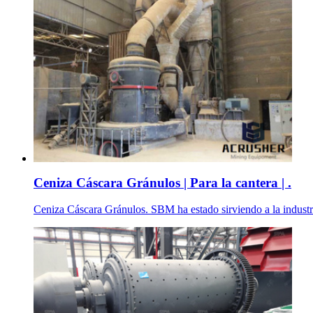
Ceniza Cáscara Gránulos | Para la cantera | .
Ceniza Cáscara Gránulos. SBM ha estado sirviendo a la industri