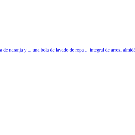
ra de naranja y ... una bola de lavado de ropa ... integral de arroz, almidó