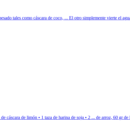
ado tales como cáscara de coco, ... El otro simplemente vierte el agua 
de cáscara de limón • 1 taza de harina de soja • 2 ... de arroz, 60 gr de h