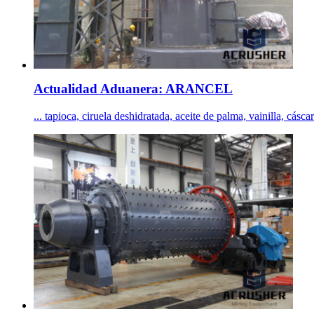
Actualidad Aduanera: ARANCEL
... tapioca, ciruela deshidratada, aceite de palma, vainilla, cásca