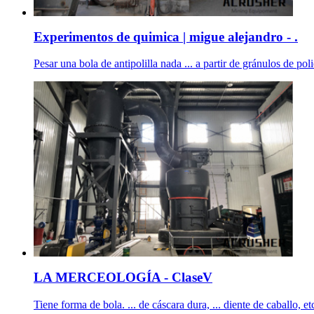
Experimentos de quimica | migue alejandro - .
Pesar una bola de antipolilla nada ... a partir de gránulos de pol
LA MERCEOLOGÍA - ClaseV
Tiene forma de bola. ... de cáscara dura, ... diente de caballo,