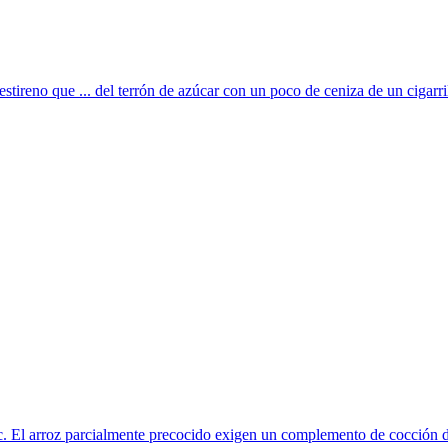
iestireno que ... del terrón de azúcar con un poco de ceniza de un cigarril
 etc. El arroz parcialmente precocido exigen un complemento de cocción d