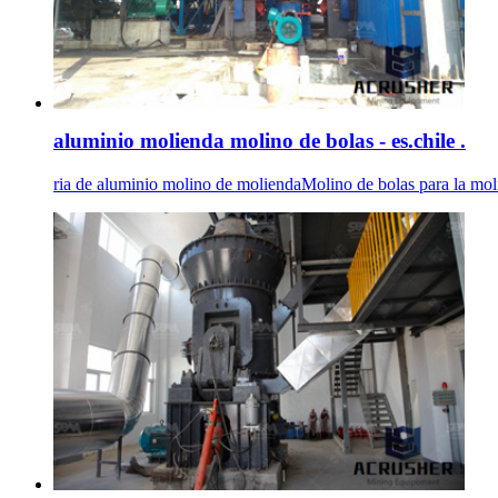
aluminio molienda molino de bolas - es.chile .
ria de aluminio molino de moliendaMolino de bolas para la molie