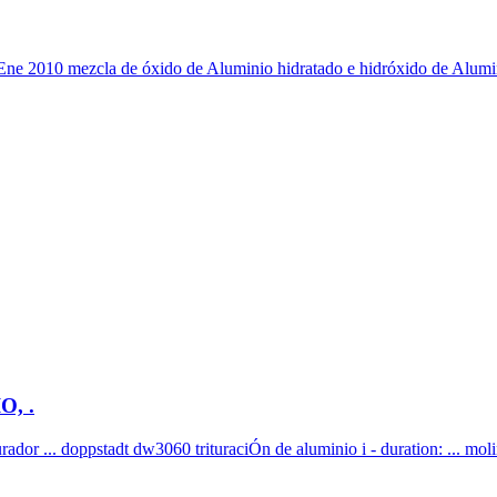
Ene 2010 mezcla de óxido de Aluminio hidratado e hidróxido de Aluminio.
, .
ador ... doppstadt dw3060 trituraciÓn de aluminio i - duration: ... molin