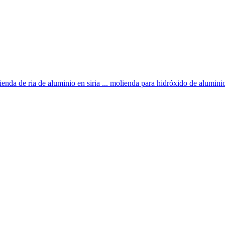
nda de ria de aluminio en siria ... molienda para hidróxido de aluminio,