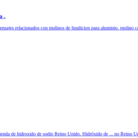
a .
 Mensajes relacionados con molinos de fundicion para aluminio. molino ca
lienda de hidroxido de sodio Reino Unido. Hidróxido de ... no Reino Un