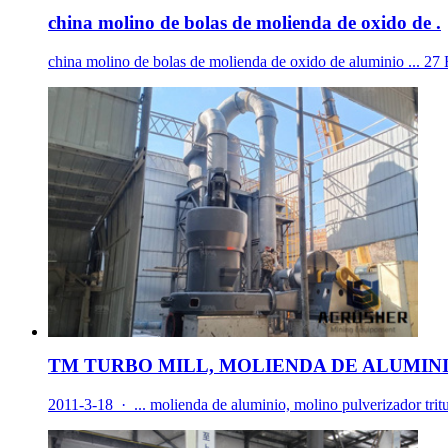
china molino de bolas de molienda de oxido de .
china molino de bolas de molienda de oxido de aluminio ... 27 
TM TURBO MILL, MOLIENDA DE ALUMINIO
2011-3-18 · ... molienda de aluminio, molino pulverizador tritur