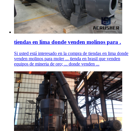
tiendas en lima donde venden molinos para .
Si usted está interesado en la compra de tiendas en lima donde
venden molinos para moler ... tienda en brasil que venden
equipos de mineria de oro; ... donde venden ...