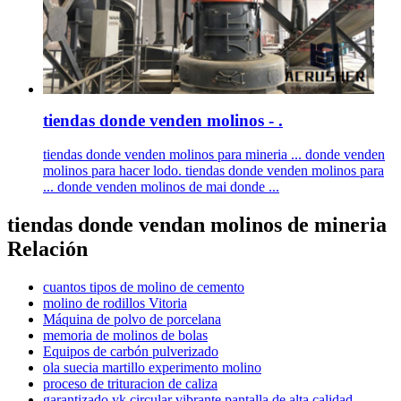
tiendas donde venden molinos - .
tiendas donde venden molinos para mineria ... donde venden
molinos para hacer lodo. tiendas donde venden molinos para
... donde venden molinos de mai donde ...
tiendas donde vendan molinos de mineria
Relación
cuantos tipos de molino de cemento
molino de rodillos Vitoria
Máquina de polvo de porcelana
memoria de molinos de bolas
Equipos de carbón pulverizado
ola suecia martillo experimento molino
proceso de trituracion de caliza
garantizado yk circular vibrante pantalla de alta calidad