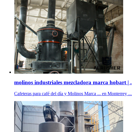
molinos industriales mezcladora marca hobart | .
Cafeteras para café del día y Molinos Marca ... en Monterrey