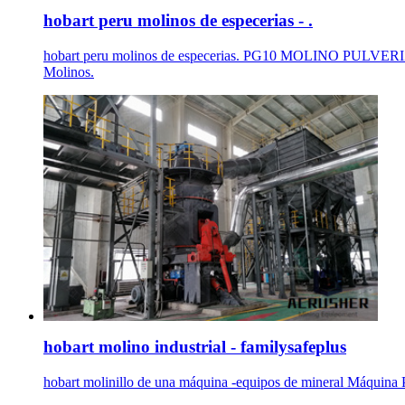
hobart peru molinos de especerias - .
hobart peru molinos de especerias. PG10 MOLINO PU
Molinos.
hobart molino industrial - familysafeplus
hobart molinillo de una máquina -equipos de mineral Máquina Pl