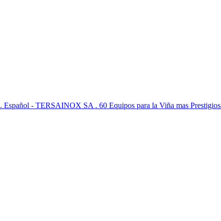
ina. Español - TERSAINOX SA . 60 Equipos para la Viña mas Prestigiosa