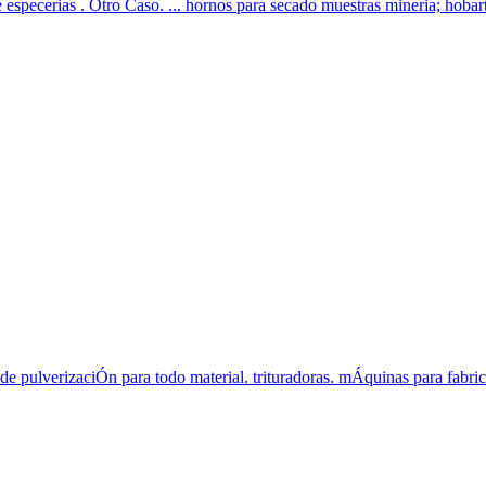
especerias . Otro Caso. ... hornos para secado muestras mineria; hobar
 pulverizaciÓn para todo material. trituradoras. mÁquinas para fabricar