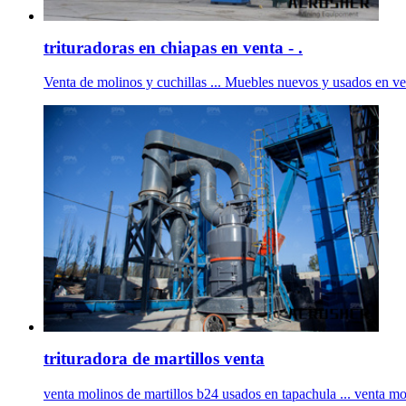
trituradoras en chiapas en venta - .
Venta de molinos y cuchillas ... Muebles nuevos y usados en venta
trituradora de martillos venta
venta molinos de martillos b24 usados en tapachula ... venta mol