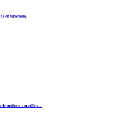
dos en tapachula.
 de molinos a martillos ...