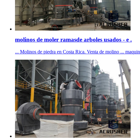
molinos de moler ramasde arboles usados - e .
... Molinos de piedra en Costa Rica. Venta de molino ... maquin