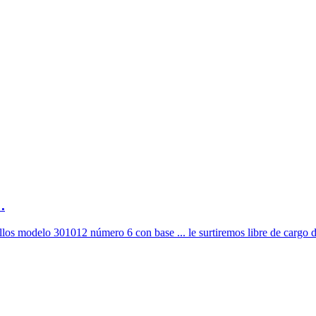
.
los modelo 301012 número 6 con base ... le surtiremos libre de cargo de 