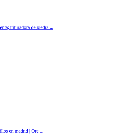
ta; trituradora de piedra ...
llos en madrid | Ore ...