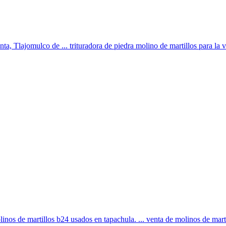
, Tlajomulco de ... trituradora de piedra molino de martillos para la ven
inos de martillos b24 usados en tapachula. ... venta de molinos de marti