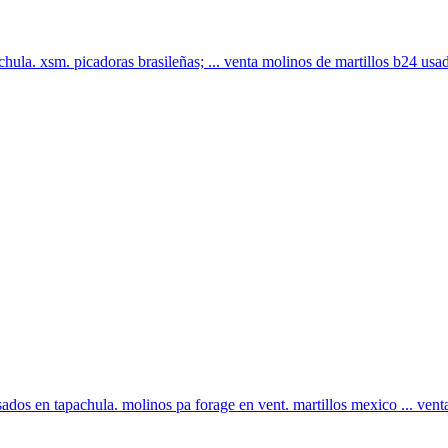
hula. xsm. picadoras brasileñas; ... venta molinos de martillos b24 usa
ados en tapachula. molinos pa forage en vent. martillos mexico ... venta