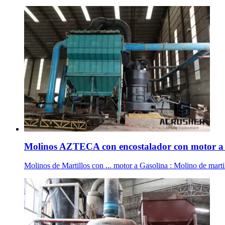
Molinos AZTECA con encostalador con motor a 
Molinos de Martillos con ... motor a Gasolina : Molino de martil