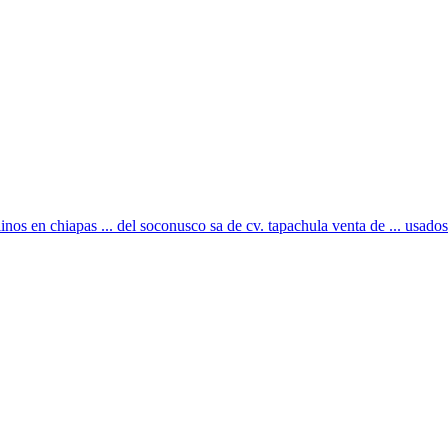
nos en chiapas ... del soconusco sa de cv. tapachula venta de ... usados e