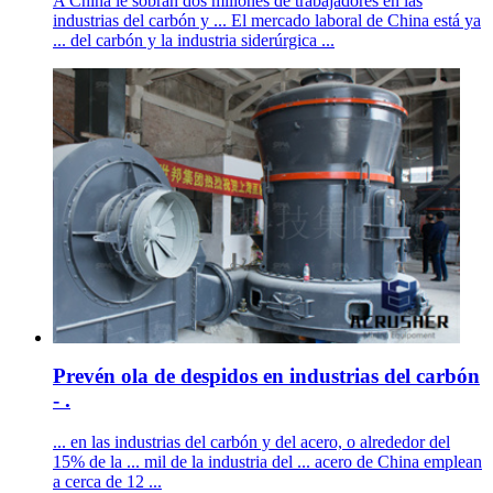
A China le sobran dos millones de trabajadores en las
industrias del carbón y ... El mercado laboral de China está ya
... del carbón y la industria siderúrgica ...
Prevén ola de despidos en industrias del carbón
- .
... en las industrias del carbón y del acero, o alrededor del
15% de la ... mil de la industria del ... acero de China emplean
a cerca de 12 ...