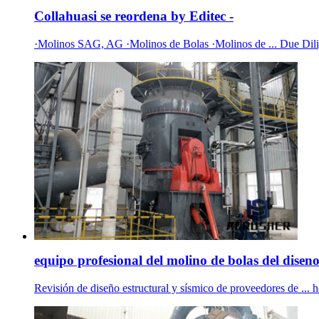
Collahuasi se reordena by Editec -
·Molinos SAG, AG ·Molinos de Bolas ·Molinos de ... Due Dilig
equipo profesional del molino de bolas del disen
Revisión de diseño estructural y sísmico de proveedores de ..