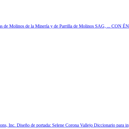
razas de Molinos de la Minería y de Parrilla de Molinos SAG, ... C
ns, Inc. Diseño de portada: Selene Corona Vallejo Diccionario para ing