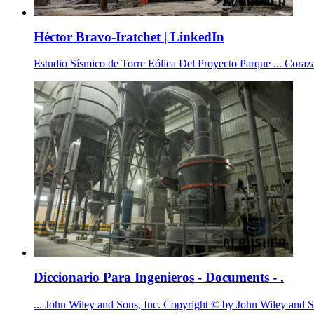
Héctor Bravo-Iratchet | LinkedIn
Estudio Sísmico de Torre Eólica Del Proyecto Parque ... Co
Diccionario Para Ingenieros - Documents - .
... John Wiley and Sons, Inc. Copyright © by John Wiley and So