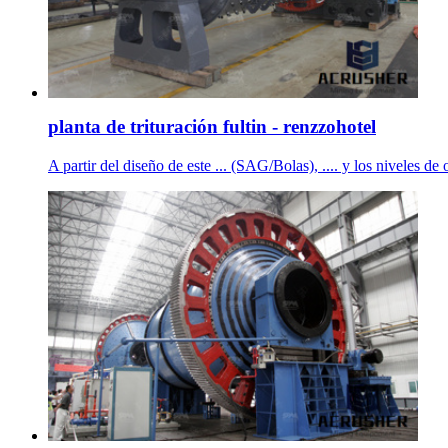
planta de trituración fultin - renzzohotel
A partir del diseño de este ... (SAG/Bolas), .... y los niveles de