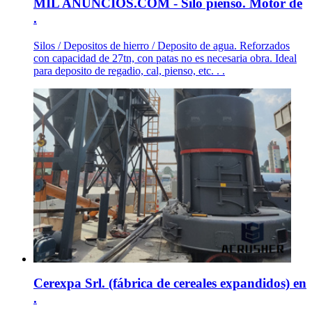
MIL ANUNCIOS.COM - Silo pienso. Motor de
.
Silos / Depositos de hierro / Deposito de agua. Reforzados
con capacidad de 27tn, con patas no es necesaria obra. Ideal
para deposito de regadio, cal, pienso, etc. . .
Cerexpa Srl. (fábrica de cereales expandidos) en
.