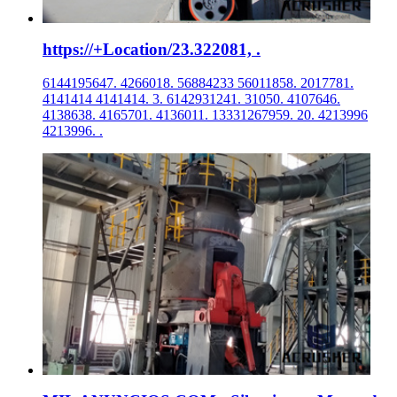
https://+Location/23.322081, .
6144195647. 4266018. 56884233 56011858. 2017781.
4141414 4141414. 3. 6142931241. 31050. 4107646.
4138638. 4165701. 4136011. 13331267959. 20. 4213996
4213996. .