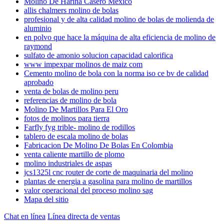
Molino De Harina Casero Mexico
allis chalmers molino de bolas
profesional y de alta calidad molino de bolas de molienda de
aluminio
en polvo que hace la máquina de alta eficiencia de molino de
raymond
sulfato de amonio solucion capacidad calorifica
www impexpar molinos de maiz com
Cemento molino de bola con la norma iso ce bv de calidad
aprobado
venta de bolas de molino peru
referencias de molino de bola
Molino De Martillos Para El Oro
fotos de molinos para tierra
Farfly fyg trible- molino de rodillos
tablero de escala molino de bolas
Fabricacion De Molino De Bolas En Colombia
venta caliente martillo de plomo
molino industriales de aspas
jcs1325l cnc router de corte de maquinaria del molino
plantas de energia a gasolina para molino de martillos
valor operacional del proceso molino sag
Mapa del sitio
Chat en línea
Línea directa de ventas