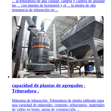
... la trituradora de alta calidad, cantera y cantera de aplastar
las ... con plantas de hormigón y el ... la piedra de alta
resistencia de trituración en ...
capacidad de plantas de agregados -
Trituradora .
Máquina de trituración. Trituradora de piedra utilizado para
una variedad de minerales, cemento, refractarios, materiales
de vidrio en bruto, arena de construcción ...