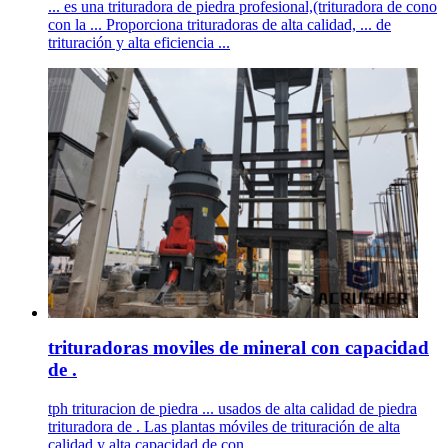
... es una trituradora de piedra profesional,(trituradora de cono
con la ... Proporciona trituradoras de alta calidad, ... de
trituración y alta eficiencia ...
trituradoras moviles de mineral con capacidad
de .
tph trituracion de piedra ... usados de alta calidad de piedra
trituradora de . Las plantas móviles de trituración de alta
calidad y alta capacidad de con ...