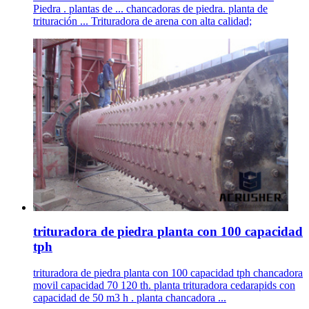
Piedra . plantas de ... chancadoras de piedra. planta de
trituración ... Trituradora de arena con alta calidad;
trituradora de piedra planta con 100 capacidad
tph
trituradora de piedra planta con 100 capacidad tph chancadora
movil capacidad 70 120 th. planta trituradora cedarapids con
capacidad de 50 m3 h . planta chancadora ...