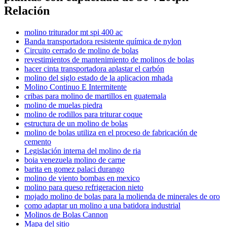
Relación
molino triturador mt spi 400 ac
Banda transportadora resistente química de nylon
Circuito cerrado de molino de bolas
revestimientos de mantenimiento de molinos de bolas
hacer cinta transportadora aplastar el carbón
molino del siglo estado de la aplicacion mhada
Molino Continuo E Intermitente
cribas para molino de martillos en guatemala
molino de muelas piedra
molino de rodillos para triturar coque
estructura de un molino de bolas
molino de bolas utiliza en el proceso de fabricación de
cemento
Legislación interna del molino de ria
boia venezuela molino de carne
barita en gomez palaci durango
molino de viento bombas en mexico
molino para queso refrigeracion nieto
mojado molino de bolas para la molienda de minerales de oro
como adaptar un molino a una batidora industrial
Molinos de Bolas Cannon
Mapa del sitio