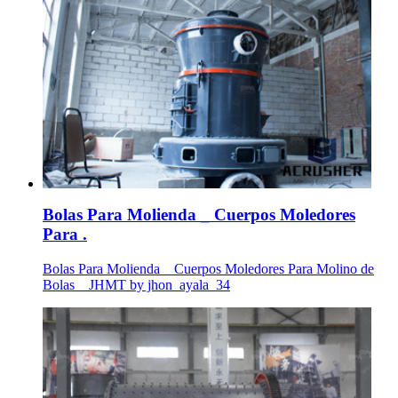
Bolas Para Molienda _ Cuerpos Moledores
Para .
Bolas Para Molienda _ Cuerpos Moledores Para Molino de
Bolas _ JHMT by jhon_ayala_34