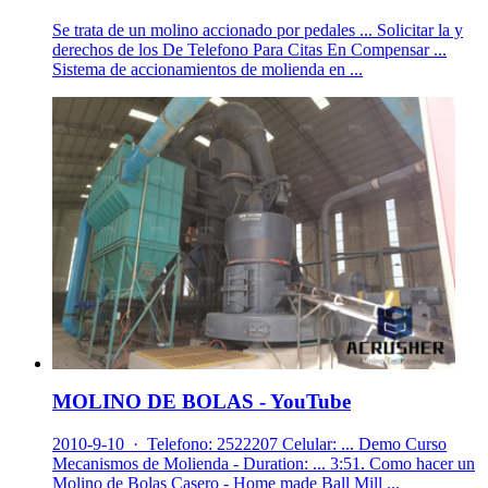
Se trata de un molino accionado por pedales ... Solicitar la y
derechos de los De Telefono Para Citas En Compensar ...
Sistema de accionamientos de molienda en ...
MOLINO DE BOLAS - YouTube
2010-9-10 · Telefono: 2522207 Celular: ... Demo Curso
Mecanismos de Molienda - Duration: ... 3:51. Como hacer un
Molino de Bolas Casero - Home made Ball Mill ...