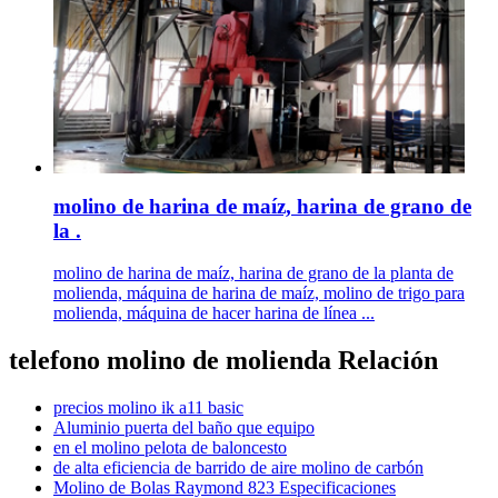
molino de harina de maíz, harina de grano de
la .
molino de harina de maíz, harina de grano de la planta de
molienda, máquina de harina de maíz, molino de trigo para
molienda, máquina de hacer harina de línea ...
telefono molino de molienda Relación
precios molino ik a11 basic
Aluminio puerta del baño que equipo
en el molino pelota de baloncesto
de alta eficiencia de barrido de aire molino de carbón
Molino de Bolas Raymond 823 Especificaciones