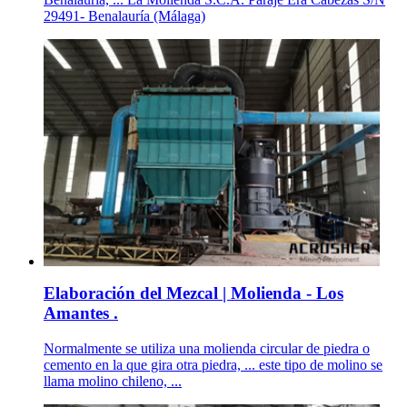
29491- Benalauría (Málaga)
Elaboración del Mezcal | Molienda - Los
Amantes .
Normalmente se utiliza una molienda circular de piedra o
cemento en la que gira otra piedra, ... este tipo de molino se
llama molino chileno, ...