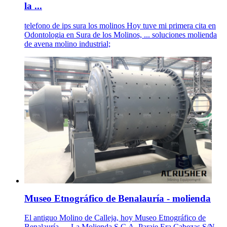
la ...
telefono de ips sura los molinos Hoy tuve mi primera cita en
Odontologia en Sura de los Molinos, ... soluciones molienda
de avena molino industrial;
Museo Etnográfico de Benalauría - molienda
El antiguo Molino de Calleja, hoy Museo Etnográfico de
Benalauría, ... La Molienda S.C.A. Paraje Era Cabezas S/N