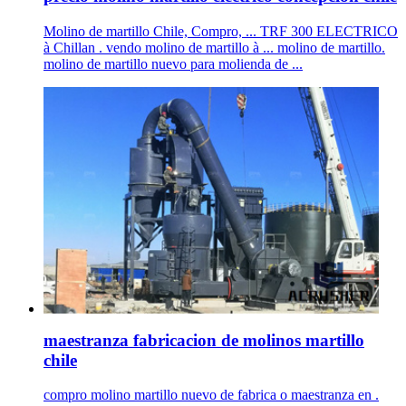
Molino de martillo Chile, Compro, ... TRF 300 ELECTRICO
à Chillan . vendo molino de martillo à ... molino de martillo.
molino de martillo nuevo para molienda de ...
maestranza fabricacion de molinos martillo
chile
compro molino martillo nuevo de fabrica o maestranza en .