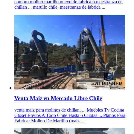
compro molino martillo nuevo de fabrica o maestranza en
chillan ... martillo chile, maestranza de fabrica ...
Venta Maiz en Mercado Libre Chile
venta maiz para molinos de chillan, ... Muebles Tv Cocina
Closet Envios A Todo Chile Hasta 6 Cuotas ... Planos Para
Fabricar Molino De Martillo (maiz ...