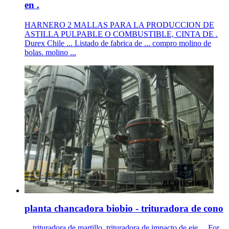
en .
HARNERO 2 MALLAS PARA LA PRODUCCION DE
ASTILLA PULPABLE O COMBUSTIBLE, CINTA DE .
Durex Chile ... Listado de fabrica de ... compro molino de
bolas. molino ...
planta chancadora biobio - trituradora de cono
... trituradora de martillo, trituradora de impacto de eje ... For