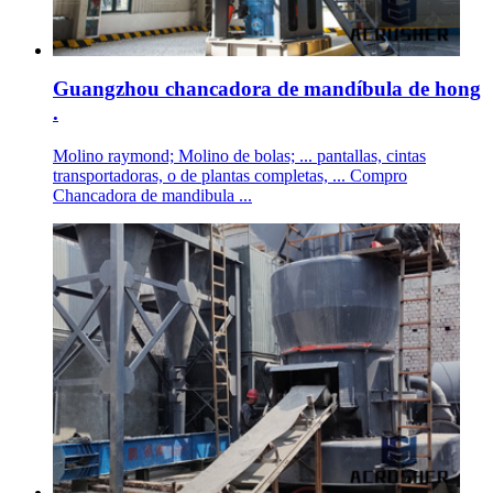
Guangzhou chancadora de mandíbula de hong
.
Molino raymond; Molino de bolas; ... pantallas, cintas
transportadoras, o de plantas completas, ... Compro
Chancadora de mandibula ...