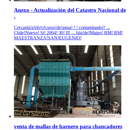
Anexo - Actualización del Catastro Nacional de
.
Cercanía!a!río!o!curso!de!agua! ! ! contaminado!! ...
Chile!Nuevo! Si! 2004! 30! II! ... Isla!de!Maipo! RM! RM!
MAESTRANZA!SAN!EUGENIO!
venta de mallas de harnero para chancadores