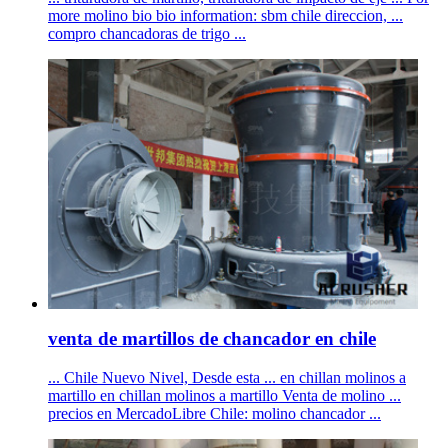
more molino bio bio information: sbm chile direccion, ...
compro chancadoras de trigo ...
venta de martillos de chancador en chile
... Chile Nuevo Nivel, Desde esta ... en chillan molinos a
martillo en chillan molinos a martillo Venta de molino ...
precios en MercadoLibre Chile: molino chancador ...