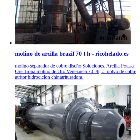
molino de arcilla brazil 70 t h - ricohelado.es
molino separador de cobre diseño,Soluciones. Arcilla Potasa
Ore Trona molino de Oro Venezuela 70 t/h; ... polvo de cobre
atritor hidrociclon chinatrituradora.