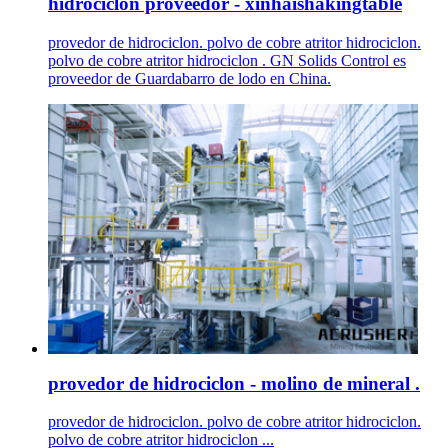
hidrociclon proveedor - xinhaishakingtable
provedor de hidrociclon. polvo de cobre atritor hidrociclon.
polvo de cobre atritor hidrociclon . GN Solids Control es
proveedor de Guardabarro de lodo en China.
provedor de hidrociclon - molino de mineral .
provedor de hidrociclon. polvo de cobre atritor hidrociclon.
polvo de cobre atritor hidrociclon ...