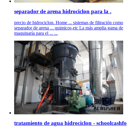
separador de arena hidrociclon para la .
precio de hidrociclon. Home ... sistemas de filtración como
separador de arena ... quimicos,etc La más amplia gama de
maquinaría para el ... ...
tratamiento de agua hidrociclon - schoolcashfo