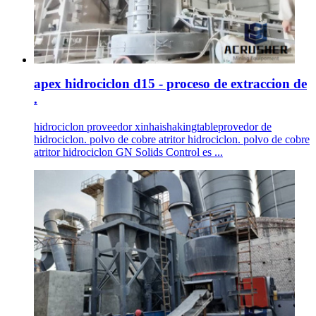
apex hidrociclon d15 - proceso de extraccion de
.
hidrociclon proveedor xinhaishakingtableprovedor de
hidrociclon. polvo de cobre atritor hidrociclon. polvo de cobre
atritor hidrociclon GN Solids Control es ...