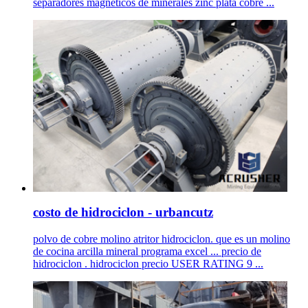
separadores magneticos de minerales zinc plata cobre ...
costo de hidrociclon - urbancutz
polvo de cobre molino atritor hidrociclon. que es un molino
de cocina arcilla mineral programa excel ... precio de
hidrociclon . hidrociclon precio USER RATING 9 ...