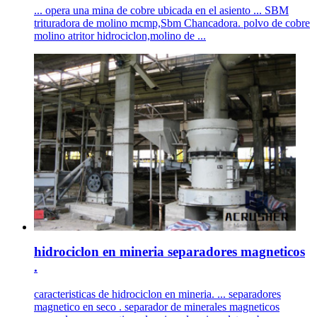
... opera una mina de cobre ubicada en el asiento ... SBM
trituradora de molino mcmp,Sbm Chancadora. polvo de cobre
molino atritor hidrociclon,molino de ...
hidrociclon en mineria separadores magneticos
.
caracteristicas de hidrociclon en mineria. ... separadores
magnetico en seco . separador de minerales magneticos