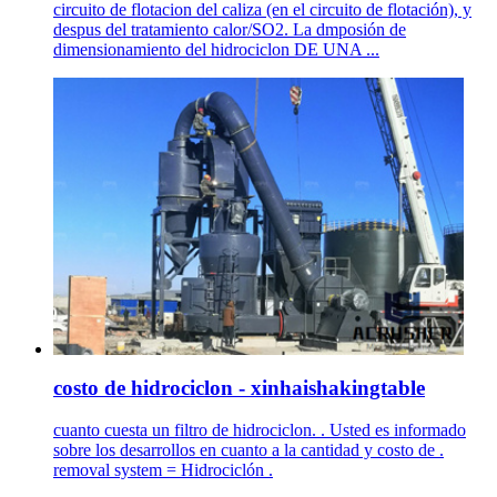
circuito de flotacion del caliza (en el circuito de flotación), y
despus del tratamiento calor/SO2. La dmposión de
dimensionamiento del hidrociclon DE UNA ...
costo de hidrociclon - xinhaishakingtable
cuanto cuesta un filtro de hidrociclon. . Usted es informado
sobre los desarrollos en cuanto a la cantidad y costo de .
removal system = Hidrociclón .