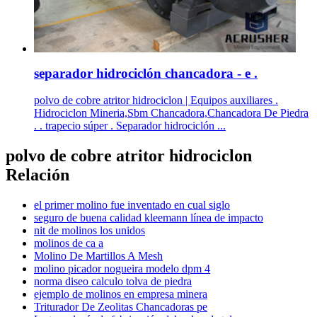
separador hidrociclón chancadora - e .
polvo de cobre atritor hidrociclon | Equipos auxiliares .
Hidrociclon Mineria,Sbm Chancadora,Chancadora De Piedra
. . trapecio súper . Separador hidrociclón ...
polvo de cobre atritor hidrociclon
Relación
el primer molino fue inventado en cual siglo
seguro de buena calidad kleemann línea de impacto
nit de molinos los unidos
molinos de ca a
Molino De Martillos A Mesh
molino picador nogueira modelo dpm 4
norma diseo calculo tolva de piedra
ejemplo de molinos en empresa minera
Triturador De Zeolitas Chancadoras pe