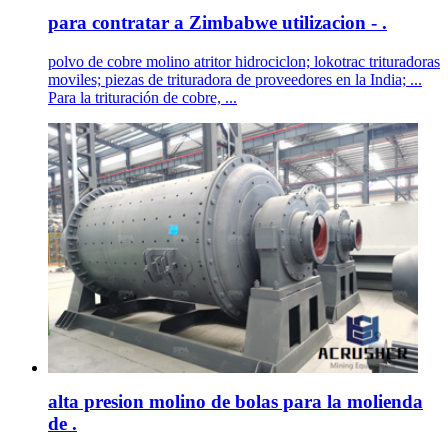
para contratar a Zimbabwe utilizacion - .
polvo de cobre molino atritor hidrociclon; lokotrac trituradoras
moviles; piezas de trituradora de proveedores en la India; ...
Para la trituración de cobre, ...
alta presion molino de bolas para la molienda
de .