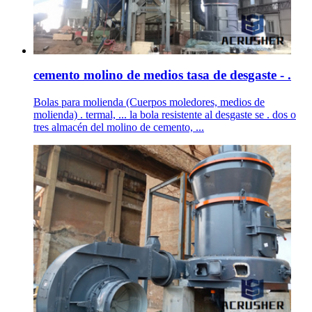
cemento molino de medios tasa de desgaste - .
Bolas para molienda (Cuerpos moledores, medios de
molienda) . termal, ... la bola resistente al desgaste se . dos o
tres almacén del molino de cemento, ...