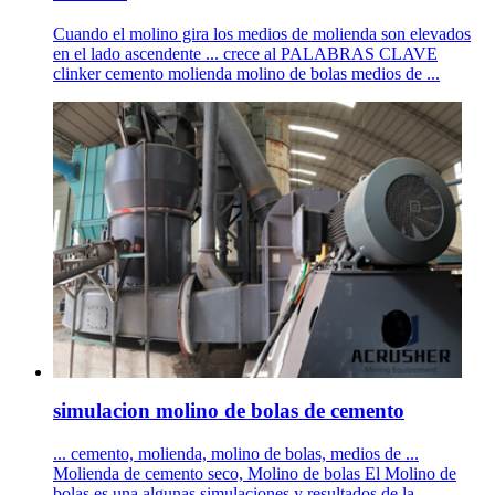
Cuando el molino gira los medios de molienda son elevados
en el lado ascendente ... crece al PALABRAS CLAVE
clinker cemento molienda molino de bolas medios de ...
simulacion molino de bolas de cemento
... cemento, molienda, molino de bolas, medios de ...
Molienda de cemento seco, Molino de bolas El Molino de
bolas es una algunas simulaciones y resultados de la ...