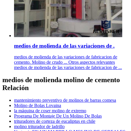
medios de molienda de las variaciones de .
medios de molienda de las variaciones de fabricacion de
cemento. Molino de crudo ... Otros aspectos relevantes
medios de molienda de las variaciones de fabricacion de ...
medios de molienda molino de cemento
Relación
mantenimiento preventivo de molinos de barras comesa
Molino de Bolas Lovaina
la máquina de coser molino de extremo
Programa De Montaje De Un Molino De Bolas
trituradores de corteza de eucaliptus en chile
molino triturador de ladrillo