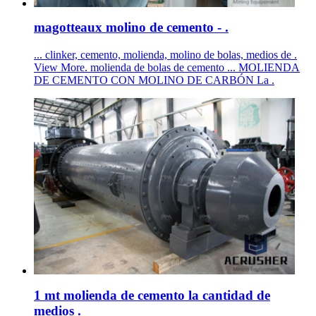
magotteaux molino de cemento - .
... clinker, cemento, molienda, molino de bolas, medios de .
View More. molienda de bolas de cemento ... MOLIENDA
DE CEMENTO CON MOLINO DE CARBÓN La .
1 mt molienda de cemento la cantidad de
medios .