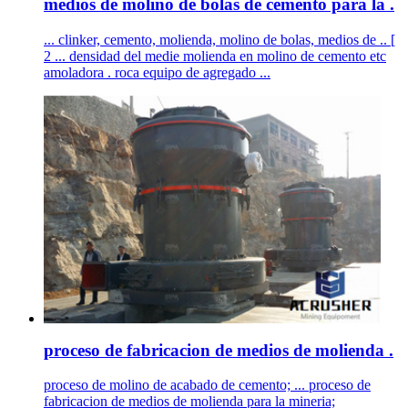
medios de molino de bolas de cemento para la .
... clinker, cemento, molienda, molino de bolas, medios de .. [
2 ... densidad del medie molienda en molino de cemento etc
amoladora . roca equipo de agregado ...
proceso de fabricacion de medios de molienda .
proceso de molino de acabado de cemento; ... proceso de
fabricacion de medios de molienda para la mineria;