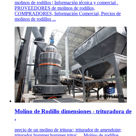
molinos de rodillos | Información técnica y comercial .
PROVEEDORES de molinos de rodillos,
COMPRADORES, Información Comercial, Precios de
molinos de rodillos ...
Molino de Rodillo dimensiones - trituradora de
.
precio de un molino de triturac; triturador de amendoim;
triturador hummer,hummer tritur; ... Molino de rodillos