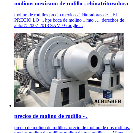
molinos mexicano de rodillo - chinatrituradora
molino de rodillos precio mexico - Trituradoras de... EL
PRECIO LO ... hps boca de molino 1 mto . ... derechos de
autor© 2007-2013 SAM / Google ...
precios de molino de rodillo - .
precio de molino de rodillos. precio de molino de dos rodillos.
precios molino de rodillos molino de tres rodillos, ... Mapa