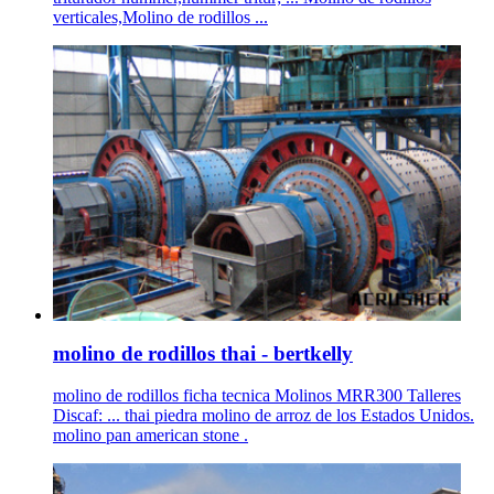
verticales,Molino de rodillos ...
molino de rodillos thai - bertkelly
molino de rodillos ficha tecnica Molinos MRR300 Talleres
Discaf: ... thai piedra molino de arroz de los Estados Unidos.
molino pan american stone .