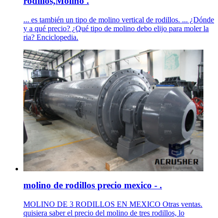
rodillos,Molino .
... es también un tipo de molino vertical de rodillos. ... ¿Dónde
y a qué precio? ¿Qué tipo de molino debo elijo para moler la
ria? Enciclopedia.
molino de rodillos precio mexico - .
MOLINO DE 3 RODILLOS EN MEXICO Otras ventas.
quisiera saber el precio del molino de tres rodillos, lo