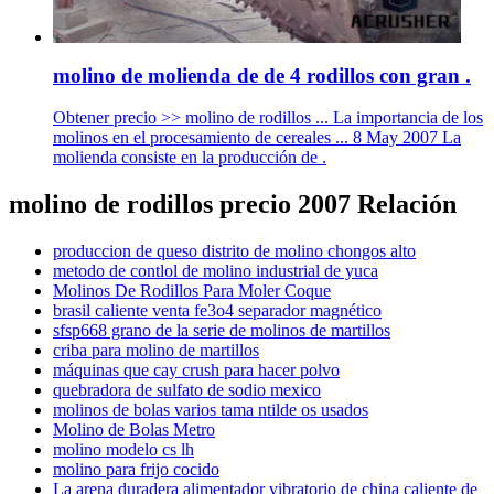
molino de molienda de de 4 rodillos con gran .
Obtener precio >> molino de rodillos ... La importancia de los
molinos en el procesamiento de cereales ... 8 May 2007 La
molienda consiste en la producción de .
molino de rodillos precio 2007 Relación
produccion de queso distrito de molino chongos alto
metodo de contlol de molino industrial de yuca
Molinos De Rodillos Para Moler Coque
brasil caliente venta fe3o4 separador magnético
sfsp668 grano de la serie de molinos de martillos
criba para molino de martillos
máquinas que cay crush para hacer polvo
quebradora de sulfato de sodio mexico
molinos de bolas varios tama ntilde os usados
Molino de Bolas Metro
molino modelo cs lh
molino para frijo cocido
La arena duradera alimentador vibratorio de china caliente de