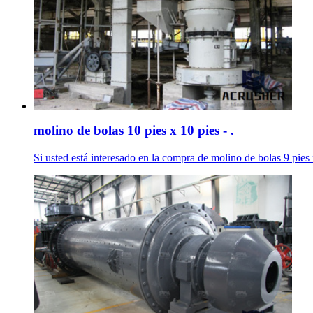
molino de bolas 10 pies x 10 pies - .
Si usted está interesado en la compra de molino de bolas 9 p