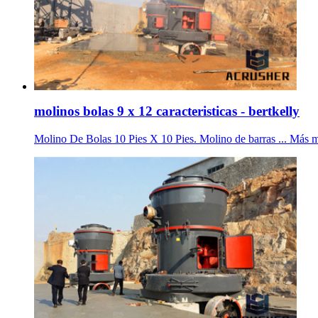
molinos bolas 9 x 12 caracteristicas - bertkelly
Molino De Bolas 10 Pies X 10 Pies. Molino de barras ... Más mo