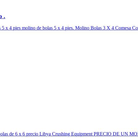
 .
as 5 x 4 pies molino de bolas 5 x 4 pies. Molino Bolas 3 X 4 Comesa Co
os de bolas de 6 x 6 precio Libya Crushing Equipment PRECIO DE 