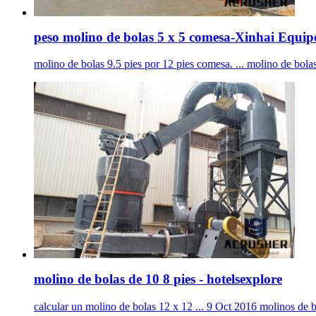
peso molino de bolas 5 x 5 comesa-Xinhai Equipo
molino de bolas 9.5 pies por 12 pies comesa. ... molino de bol
molino de bolas de 10 8 pies - hotelsexplore
calcular un molino de bolas 12 x 12 ... 9 Oct 2016 molin