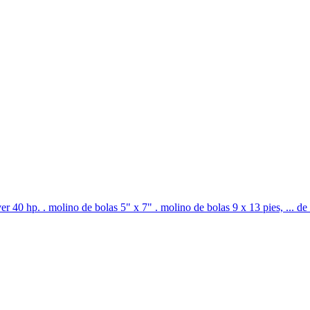
 40 hp. . molino de bolas 5" x 7" . molino de bolas 9 x 13 pies, ... de 