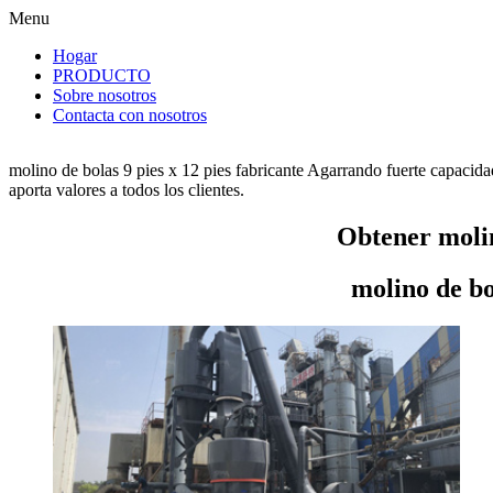
Menu
Hogar
PRODUCTO
Sobre nosotros
Contacta con nosotros
molino de bolas 9 pies x 12 pies fabricante Agarrando fuerte capacida
aporta valores a todos los clientes.
Obtener molin
molino de bo