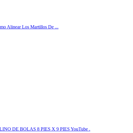
mo Alinear Los Martillos De ...
UN MOLINO DE BOLAS 8 PIES X 9 PIES YouTube .