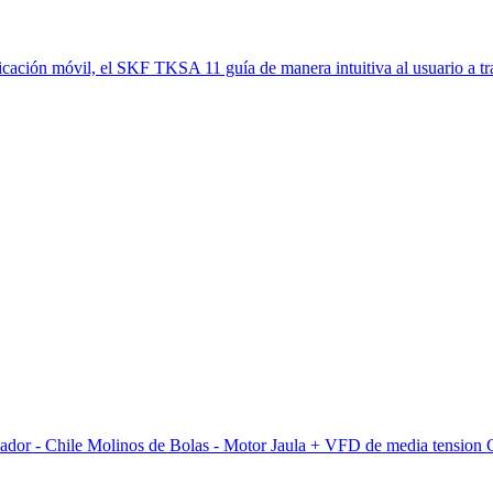
icación móvil, el SKF TKSA 11 guía de manera intuitiva al usuario a tr
lvador - Chile Molinos de Bolas - Motor Jaula + VFD de media tension 