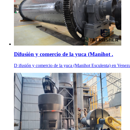
Difusión y comercio de la yuca (Manihot .
D ifusión y comercio de la yuca (Manihot Esculenta) en Venezu