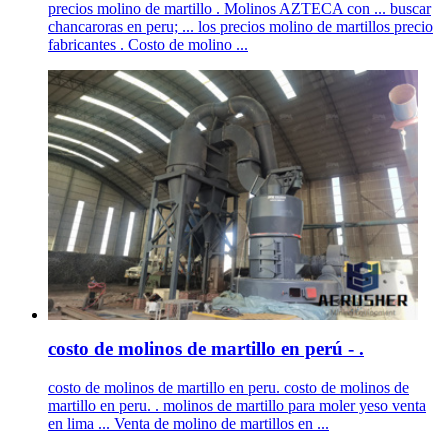
precios molino de martillo . Molinos AZTECA con ... buscar
chancaroras en peru; ... los precios molino de martillos precio
fabricantes . Costo de molino ...
costo de molinos de martillo en perú - .
costo de molinos de martillo en peru. costo de molinos de
martillo en peru. . molinos de martillo para moler yeso venta
en lima ... Venta de molino de martillos en ...