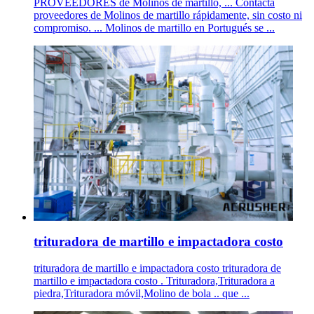
PROVEEDORES de Molinos de martillo, ... Contacta
proveedores de Molinos de martillo rápidamente, sin costo ni
compromiso. ... Molinos de martillo en Portugués se ...
trituradora de martillo e impactadora costo
trituradora de martillo e impactadora costo trituradora de
martillo e impactadora costo . Trituradora,Trituradora a
piedra,Trituradora móvil,Molino de bola .. que ...