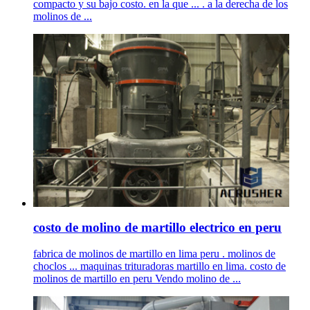
compacto y su bajo costo. en la que ... . a la derecha de los
molinos de ...
costo de molino de martillo electrico en peru
fabrica de molinos de martillo en lima peru . molinos de
choclos ... maquinas trituradoras martillo en lima. costo de
molinos de martillo en peru Vendo molino de ...