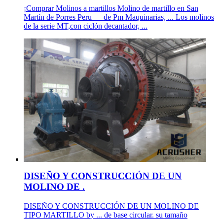
¡Comprar Molinos a martillos Molino de martillo en San
Martín de Porres Peru — de Pm Maquinarias, ... Los molinos
de la serie MT,con ciclón decantador, ...
DISEÑO Y CONSTRUCCIÓN DE UN
MOLINO DE .
DISEÑO Y CONSTRUCCIÓN DE UN MOLINO DE
TIPO MARTILLO by ... de base circular. su tamaño