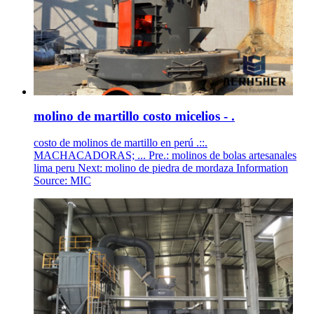
molino de martillo costo micelios - .
costo de molinos de martillo en perú .::.
MACHACADORAS; ... Pre.: molinos de bolas artesanales
lima peru Next: molino de piedra de mordaza Information
Source: MIC