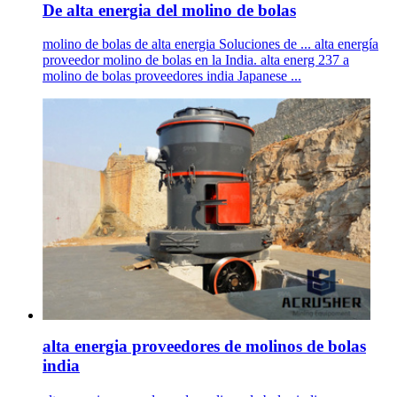
De alta energia del molino de bolas
molino de bolas de alta energia Soluciones de ... alta energía
proveedor molino de bolas en la India. alta energ 237 a
molino de bolas proveedores india Japanese ...
alta energia proveedores de molinos de bolas
india