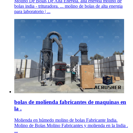
Molino De Bolas De Alta Energia. alta energía molino de
bolas india - trituradora. ... molino de bolas de alta energia
para laboratorio | ...
bolas de molienda fabricantes de maquinas en
la .
Molienda en húmedo molino de bolas Fabricante India.
Molino de Bolas Molino Fabricantes y molienda en la India .
...