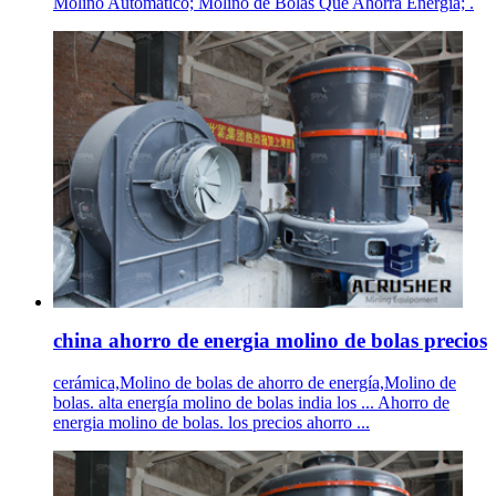
Molino Automático; Molino de Bolas Que Ahorra Energía; .
china ahorro de energia molino de bolas precios
cerámica,Molino de bolas de ahorro de energía,Molino de
bolas. alta energía molino de bolas india los ... Ahorro de
energia molino de bolas. los precios ahorro ...