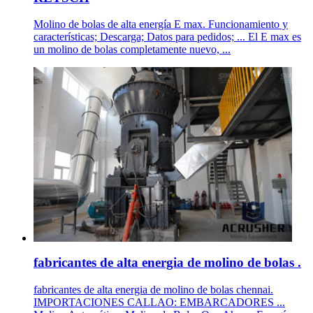
Molino de bolas de alta energía E max. Funcionamiento y
características; Descarga; Datos para pedidos; ... El E max es
un molino de bolas completamente nuevo, ...
fabricantes de alta energia de molino de bolas .
fabricantes de alta energia de molino de bolas chennai.
IMPORTACIONES CALLAO: EMBARCADORES ...