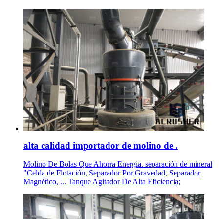
alta calidad importador de molino de .
Molino De Bolas Que Ahorra Energia. separación de mineral
"Celda de Flotación, Separador Por Gravedad, Separador
Magnético, ... Tanque Agitador De Alta Eficiencia;