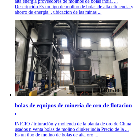
alta energia proveedores de molinos de bolas india. ...
Descripción Es un tipo de molino de bolas de alta eficiencia y
ahorro de energía. . ubicacion de las minas ...
bolas de equipos de mineria de oro de flotacion
.
INICIO / trituración y molienda de la planta de oro de China
usados n venta bolas de molino clinker india Precio de la ...
Es un tipo de molino de bolas de alta oro ...