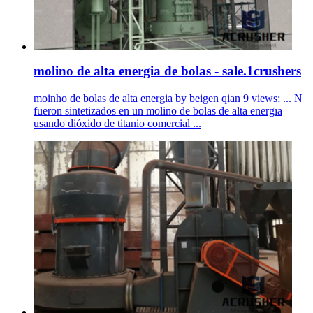
molino de alta energia de bolas - sale.1crushers
moinho de bolas de alta energia by beigen qian 9 views; ... N
fueron sintetizados en un molino de bolas de alta energıa
usando dióxido de titanio comercial ...