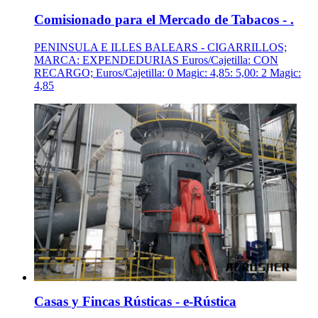
Comisionado para el Mercado de Tabacos - .
PENINSULA E ILLES BALEARS - CIGARRILLOS;
MARCA: EXPENDEDURIAS Euros/Cajetilla: CON
RECARGO; Euros/Cajetilla: 0 Magic: 4,85: 5,00: 2 Magic:
4,85
Casas y Fincas Rústicas - e-Rústica