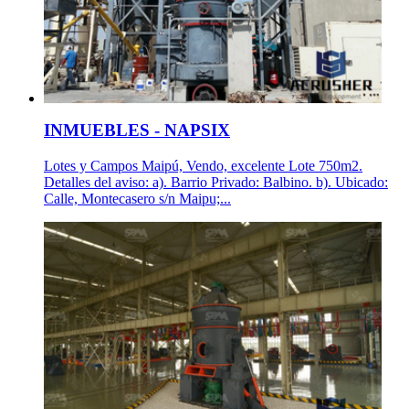
INMUEBLES - NAPSIX
Lotes y Campos Maipú, Vendo, excelente Lote 750m2.
Detalles del aviso: a). Barrio Privado: Balbino. b). Ubicado:
Calle, Montecasero s/n Maipu;...