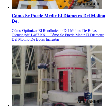
Cómo Se Puede Medir El Diámetro Del Molino
De .
Cómo Optimizar El Rendimiento Del Molino De Bolas
Ciencia pdf 1 467 Кб ... Cómo Se Puede Medir El Diámetro
Del Molino De Bolas Incrustar