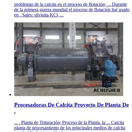
problemas de la calcita en el proceso de flotación; ... Durante
de la primera guerra mundial el proceso de flotación fué usado
en . Sales: silvinita KCl, ...
Procesadoras De Calcita Proyecto De Planta De
.
... . Planta de Trituración; Proceso de la Planta. la ... Calcita
planta de procesamiento de los principales medios de calcita