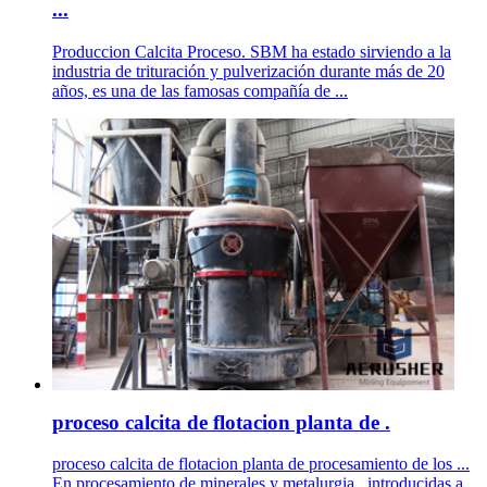
...
Produccion Calcita Proceso. SBM ha estado sirviendo a la
industria de trituración y pulverización durante más de 20
años, es una de las famosas compañía de ...
proceso calcita de flotacion planta de .
proceso calcita de flotacion planta de procesamiento de los ...
En procesamiento de minerales y metalurgia . introducidas a