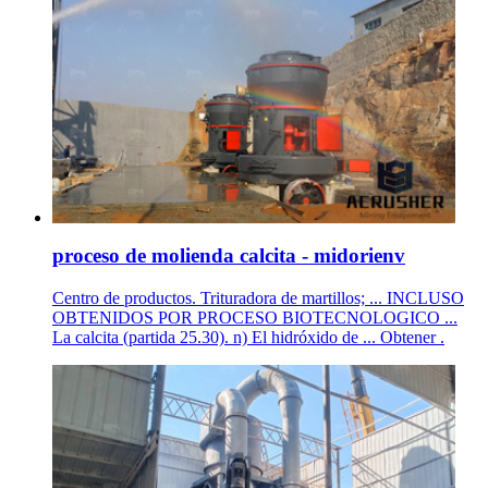
proceso de molienda calcita - midorienv
Centro de productos. Trituradora de martillos; ... INCLUSO
OBTENIDOS POR PROCESO BIOTECNOLOGICO ...
La calcita (partida 25.30). n) El hidróxido de ... Obtener .