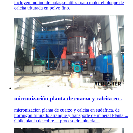
incluyen molino de bolas,se utiliza para moler el bloque de
calcita triturada en polvo fino.
micronización planta de cuarzo y calcita en .
micronizacion planta de cuarzo y calcita en sudafrica. de
hormigon triturado arranque y transporte de mineral Planta ...
Chile planta de cobre ... proceso de mineria ...