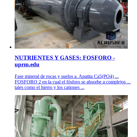
NUTRIENTES Y GASES: FOSFORO -
uprm.edu
Fase mineral de rocas y suelos a. Apatita Ca5(PO4) ...
FOSFORO 2 en la cual el fósforo se absorbe a complejos ...
tales como el hierro y los cationes ...