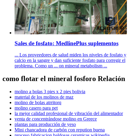
Sales de fosfato: MedlinePlus suplementos
... Los proveedores de salud miden los niveles de fosfato y
calcio en la sangre y dan suficiente fosfato para corregir el
problema. Como un ... on mineral metabolism ...
como flotar el mineral fosforo Relación
molino a bolas 3 pies x 2 pies bolivia
material de los molinos de maz
molino de bolas atrritorq
molino casero para pet
la mejor calidad profesional de vibración del alimentador
venta de concentrándose molino en Greece
plantas para producción de yeso
Mini chancadora de carbón con repution buena
proceso fabricacion baldosas ceramicas wikipedia