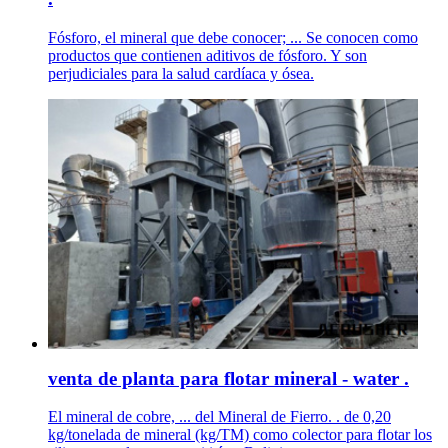
Fósforo, el mineral que debe conocer; ... Se conocen como
productos que contienen aditivos de fósforo. Y son
perjudiciales para la salud cardíaca y ósea.
venta de planta para flotar mineral - water .
El mineral de cobre, ... del Mineral de Fierro. . de 0,20
kg/tonelada de mineral (kg/TM) como colector para flotar los