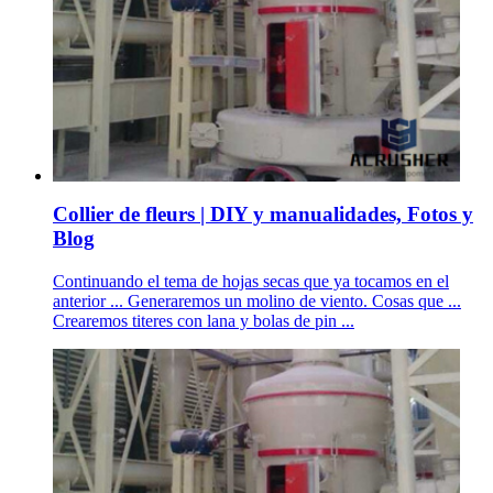
Collier de fleurs | DIY y manualidades, Fotos y
Blog
Continuando el tema de hojas secas que ya tocamos en el
anterior ... Generaremos un molino de viento. Cosas que ...
Crearemos titeres con lana y bolas de pin ...