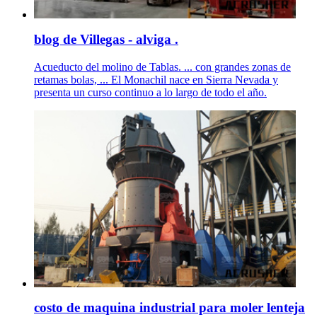
blog de Villegas - alviga .
Acueducto del molino de Tablas. ... con grandes zonas de
retamas bolas, ... El Monachil nace en Sierra Nevada y
presenta un curso continuo a lo largo de todo el año.
costo de maquina industrial para moler lenteja