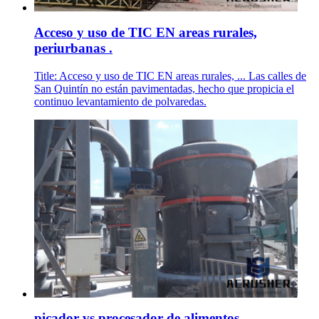
Acceso y uso de TIC EN areas rurales,
periurbanas .
Title: Acceso y uso de TIC EN areas rurales, ... Las calles de
San Quintín no están pavimentadas, hecho que propicia el
continuo levantamiento de polvaredas.
picador vs procesador de alimentos - .