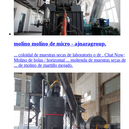
molino molino de micro - ajnaragroup.
... coloidal de muestras secas de laboratorio o de . Chat Now;
Molino de bolas / horizontal ... molienda de muestras secas de
... de molino de martillo mojado.