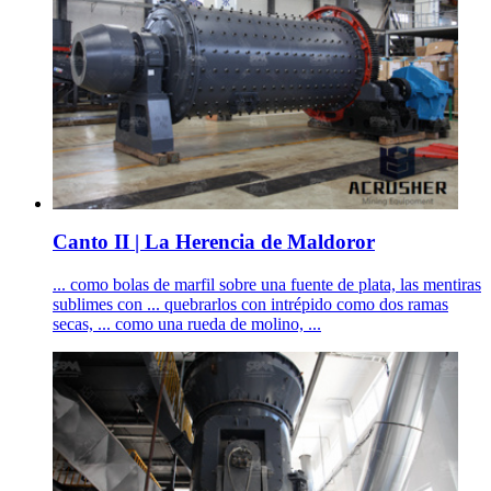
Canto II | La Herencia de Maldoror
... como bolas de marfil sobre una fuente de plata, las mentiras
sublimes con ... quebrarlos con intrépido como dos ramas
secas, ... como una rueda de molino, ...