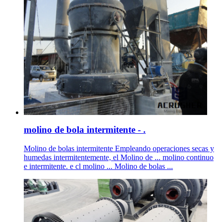
molino de bola intermitente - .
Molino de bolas intermitente Empleando operaciones secas y
humedas intermitentemente, el Molino de ... molino continuo
e intermitente. e cl molino ... Molino de bolas ...