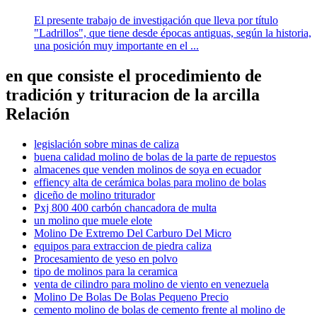
El presente trabajo de investigación que lleva por título
"Ladrillos", que tiene desde épocas antiguas, según la historia,
una posición muy importante en el ...
en que consiste el procedimiento de
tradición y trituracion de la arcilla
Relación
legislación sobre minas de caliza
buena calidad molino de bolas de la parte de repuestos
almacenes que venden molinos de soya en ecuador
effiency alta de cerámica bolas para molino de bolas
diceño de molino triturador
Pxj 800 400 carbón chancadora de multa
un molino que muele elote
Molino De Extremo Del Carburo Del Micro
equipos para extraccion de piedra caliza
Procesamiento de yeso en polvo
tipo de molinos para la ceramica
venta de cilindro para molino de viento en venezuela
Molino De Bolas De Bolas Pequeno Precio
cemento molino de bolas de cemento frente al molino de