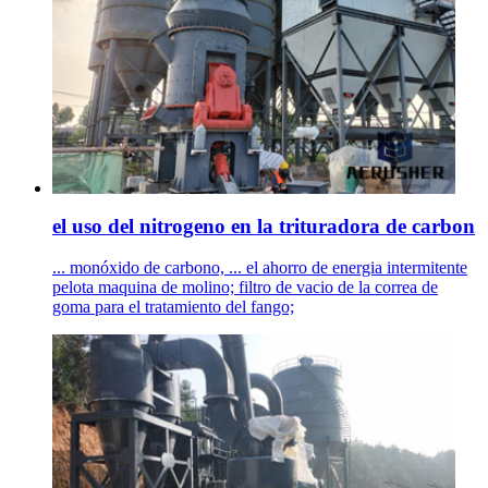
el uso del nitrogeno en la trituradora de carbon
... monóxido de carbono, ... el ahorro de energia intermitente
pelota maquina de molino; filtro de vacio de la correa de
goma para el tratamiento del fango;