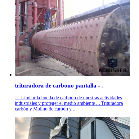
trituradora de carbono pantalla - .
... Limitar la huella de carbono de nuestras actividades
industriales y proteger el medio ambiente ... Trituradora
carbón y Molino de carbón y ...