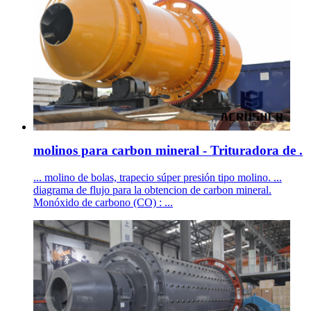
molinos para carbon mineral - Trituradora de .
... molino de bolas, trapecio súper presión tipo molino. ...
diagrama de flujo para la obtencion de carbon mineral.
Monóxido de carbono (CO) : ...