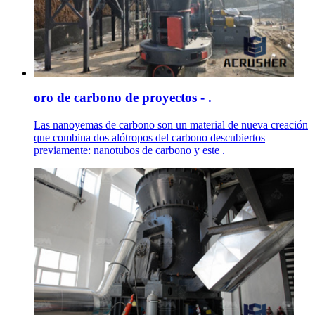
oro de carbono de proyectos - .
Las nanoyemas de carbono son un material de nueva creación
que combina dos alótropos del carbono descubiertos
previamente: nanotubos de carbono y este .