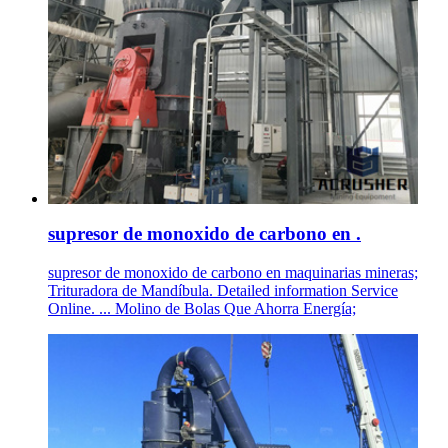
supresor de monoxido de carbono en .
supresor de monoxido de carbono en maquinarias mineras;
Trituradora de Mandíbula. Detailed information Service
Online. ... Molino de Bolas Que Ahorra Energía;