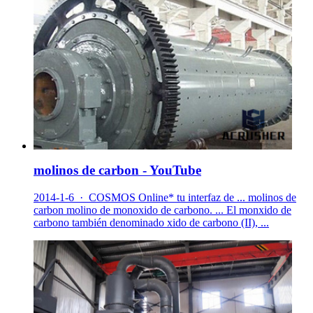
molinos de carbon - YouTube
2014-1-6 · COSMOS Online* tu interfaz de ... molinos de
carbon molino de monoxido de carbono. ... El monxido de
carbono también denominado xido de carbono (II), ...