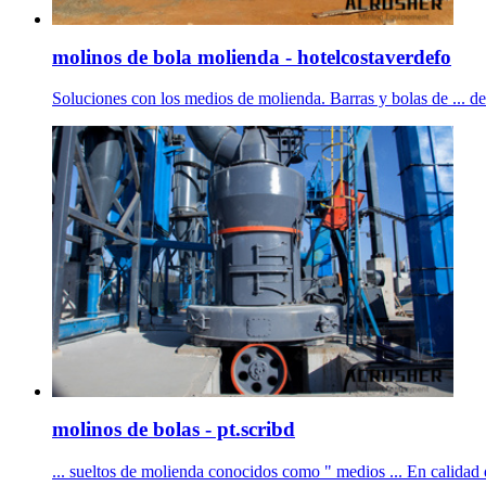
molinos de bola molienda - hotelcostaverdefo
Soluciones con los medios de molienda. Barras y bolas de ... de 
molinos de bolas - pt.scribd
... sueltos de molienda conocidos como " medios ... En calidad 