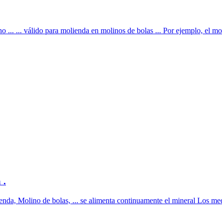
... ... válido para molienda en molinos de bolas ... Por ejemplo, el mol
 .
nda, Molino de bolas, ... se alimenta continuamente el mineral Los med