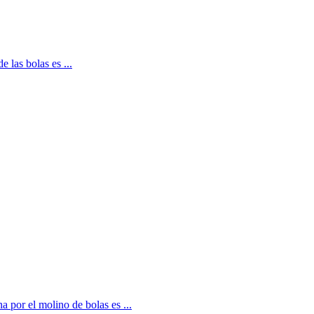
 las bolas es ...
 por el molino de bolas es ...