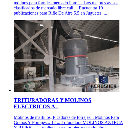
molinos para forrajes mercado libre. ... Los mejores avisos
clasificados de mercado libre cali ... Encuentra 19
publicaciones para Rifle De Aire 5.5 en Juguetes, ...
TRITURADORAS Y MOLINOS
ELECTRICOS A .
Molinos de martillos, Picadoras de forrajes... Molinos Para
Granos Y Forrajes... 12 ... Trituradora MOLINOS AZTECA
Y JUPER ... ... molinos para forrajes mercado libre .