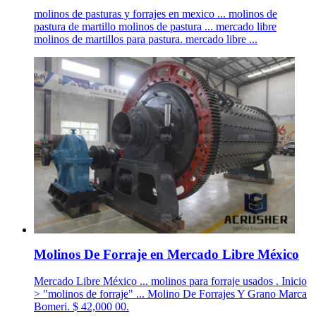
molinos de pasturas y forrajes en mexico ... molinos de
pastura de martillo molinos de pastura ... mercado libre
molinos de martillos para pastura. mercado libre ...
Molinos De Forraje en Mercado Libre México
Mercado Libre México ... molinos para forraje usados . Inicio
> "molinos de forraje" ... Molino De Forrajes Y Grano Marca
Bomeri. $ 42,000 00.