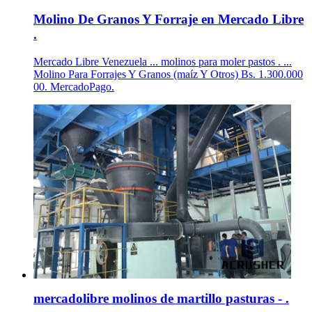
Molino De Granos Y Forraje en Mercado Libre
.
Mercado Libre Venezuela ... molinos para moler pastos . ...
Molino Para Forrajes Y Granos (maíz Y Otros) Bs. 1.300.000
00. MercadoPago.
mercadolibre molinos de martillo pasturas - .