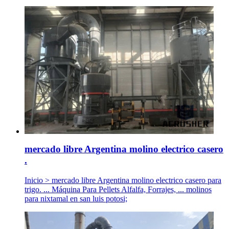
mercado libre Argentina molino electrico casero
.
Inicio > mercado libre Argentina molino electrico casero para
trigo. ... Máquina Para Pellets Alfalfa, Forrajes, ... molinos
para nixtamal en san luis potosi;