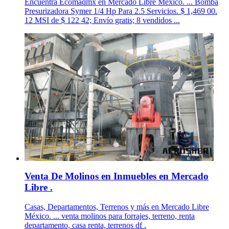
Encuentra Ecomaqmx en Mercado Libre México. ... Bomba
Presurizadora Symer 1/4 Hp Para 2.5 Servicios. $ 1,469 00.
12 MSI de $ 122 42; Envío gratis; 8 vendidos ...
Venta De Molinos en Inmuebles en Mercado
Libre .
Casas, Departamentos, Terrenos y más en Mercado Libre
México. ... venta molinos para forrajes, terreno, renta
departamento, casa renta, terrenos df .