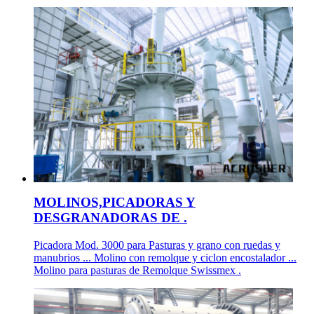
MOLINOS,PICADORAS Y
DESGRANADORAS DE .
Picadora Mod. 3000 para Pasturas y grano con ruedas y
manubrios ... Molino con remolque y ciclon encostalador ...
Molino para pasturas de Remolque Swissmex .