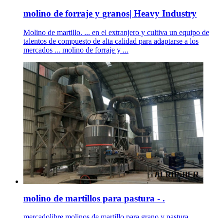
molino de forraje y granos| Heavy Industry
Molino de martillo. ... en el extranjero y cultiva un equipo de
talentos de compuesto de alta calidad para adaptarse a los
mercados ... molino de forraje y ...
molino de martillos para pastura - .
mercadolibre molinos de martillo para grano y pastura |