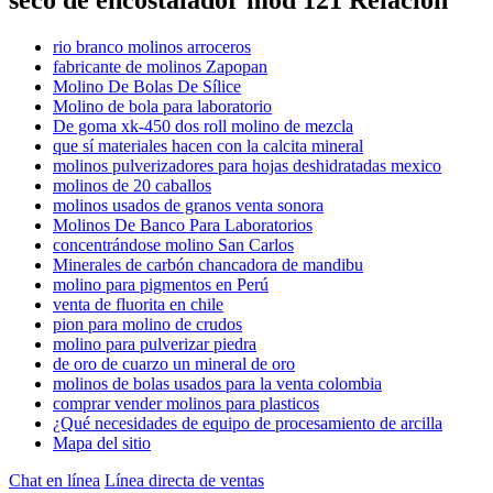
seco de encostalador mod 121 Relación
rio branco molinos arroceros
fabricante de molinos Zapopan
Molino De Bolas De Sílice
Molino de bola para laboratorio
De goma xk-450 dos roll molino de mezcla
que sí materiales hacen con la calcita mineral
molinos pulverizadores para hojas deshidratadas mexico
molinos de 20 caballos
molinos usados de granos venta sonora
Molinos De Banco Para Laboratorios
concentrándose molino San Carlos
Minerales de carbón chancadora de mandibu
molino para pigmentos en Perú
venta de fluorita en chile
pion para molino de crudos
molino para pulverizar piedra
de oro de cuarzo un mineral de oro
molinos de bolas usados para la venta colombia
comprar vender molinos para plasticos
¿Qué necesidades de equipo de procesamiento de arcilla
Mapa del sitio
Chat en línea
Línea directa de ventas