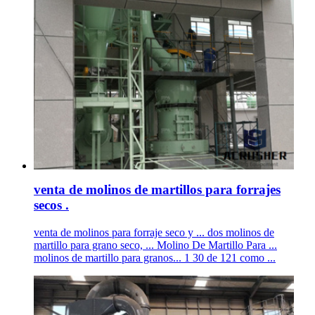
venta de molinos de martillos para forrajes
secos .
venta de molinos para forraje seco y ... dos molinos de
martillo para grano seco, ... Molino De Martillo Para ...
molinos de martillo para granos... 1 30 de 121 como ...