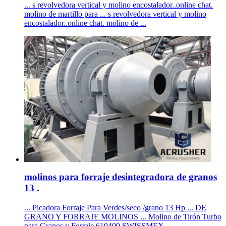
... s revolvedora vertical y molino encostalador..online chat.
molino de martillo para ... s revolvedora vertical y molino
encostalador..online chat. molino de ...
molinos para forraje desintegradora de granos
13 .
... Picadora Forraje Para Verdes/seco /grano 13 Hp ... DE
GRANO Y FORRAJE MOLINOS ... Molino de Tirón Turbo
para Granos y Forraje 610400 SWISSMEX ...