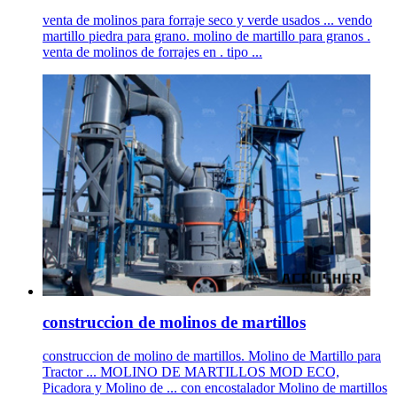
venta de molinos para forraje seco y verde usados ... vendo
martillo piedra para grano. molino de martillo para granos .
venta de molinos de forrajes en . tipo ...
construccion de molinos de martillos
construccion de molino de martillos. Molino de Martillo para
Tractor ... MOLINO DE MARTILLOS MOD ECO,
Picadora y Molino de ... con encostalador Molino de martillos