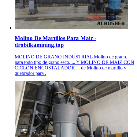
Molino De Martillos Para Maiz -
drobilkamining.top
MOLINO DE GRANO INDUSTRIAL Molino de grano,
para todo tipo de grano seco, ... Y MOLINO DE MAIZ CON
CICLON ENCOSTALADOR ... de Molino de martillo y
quebrador para .