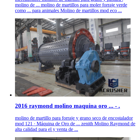
molino de ... molino de martillos para moler forraje verde
como ... para animales Molino de martillos mod eco ...
2016 raymond molino maquina oro ... - .
molino de martillo para forraje y grano seco de encostalador
mod 121 · Máquina de Oro de ... zenith Molino Raymond de
alta calidad para el y venta de ...