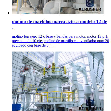
molino de martillos marca azteca modelo 12 de
.
molino forrajero 12 c base y bandas para motor, motor 13 p 1.
precio. ... de 10 pies,molino de martillo con ventilador num 20
equipado con base de 3 ...