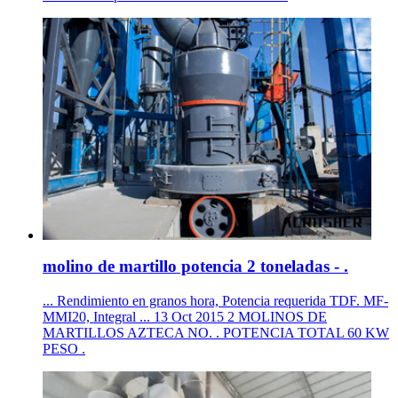
molino de martillo potencia 2 toneladas - .
... Rendimiento en granos hora, Potencia requerida TDF. MF-
MMI20, Integral ... 13 Oct 2015 2 MOLINOS DE
MARTILLOS AZTECA NO. . POTENCIA TOTAL 60 KW
PESO .