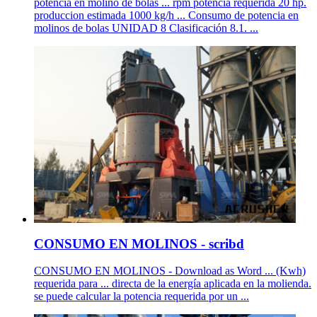
potencia en molino de bolas ... rpm potencia requerida 20 hp.
produccion estimada 1000 kg/h ... Consumo de potencia en
molinos de bolas UNIDAD 8 Clasificación 8.1. ...
CONSUMO EN MOLINOS - scribd
CONSUMO EN MOLINOS - Download as Word ... (Kwh)
requerida para ... directa de la energía aplicada en la molienda.
se puede calcular la potencia requerida por un ...